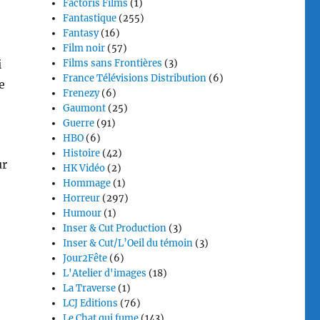
Factoris Films
(1)
Fantastique
(255)
Fantasy
(16)
Film noir
(57)
Films sans Frontières
(3)
i
France Télévisions Distribution
(6)
e
Frenezy
(6)
Gaumont
(25)
Guerre
(91)
HBO
(6)
Histoire
(42)
ur
HK Vidéo
(2)
Hommage
(1)
Horreur
(297)
Humour
(1)
Inser & Cut Production
(3)
Inser & Cut/L’Oeil du témoin
(3)
Jour2Fête
(6)
L'Atelier d'images
(18)
La Traverse
(1)
LCJ Editions
(76)
Le Chat qui fume
(143)