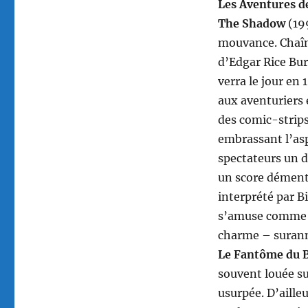
Les Aventures d
The Shadow
(199
mouvance. Chaîn
d’Edgar Rice Bu
verra le jour en
aux aventuriers 
des comic-strips
embrassant l’asp
spectateurs un 
un score dément
interprété par B
s’amuse comme un
charme – surann
Le Fantôme du 
souvent louée sur
usurpée. D’ailleu