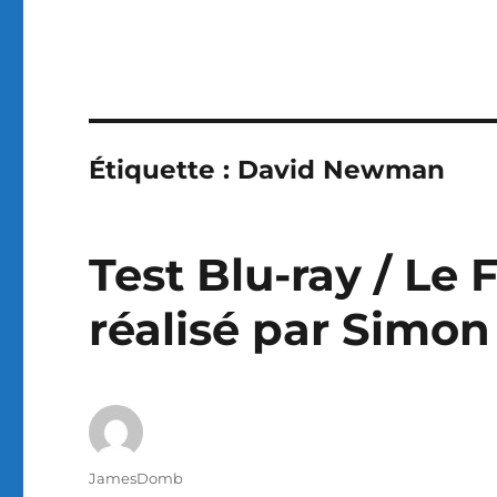
Étiquette :
David Newman
Test Blu-ray / Le
réalisé par Simo
Auteur
JamesDomb