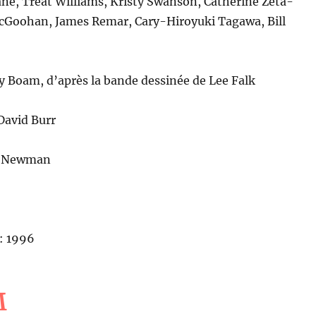
Zane, Treat Williams, Kristy Swanson, Catherine Zeta-
McGoohan, James Remar, Cary-Hiroyuki Tagawa, Bill
ey Boam, d’après la bande dessinée de Lee Falk
David Burr
d Newman
: 1996
M