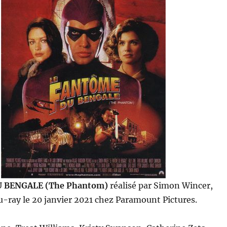
 BENGALE (The Phantom)
réalisé par Simon Wincer,
u-ray le 20 janvier 2021 chez Paramount Pictures.