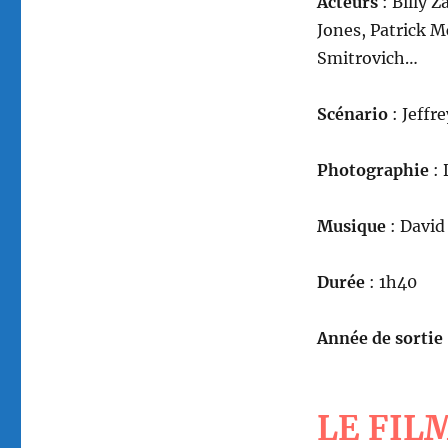
Acteurs
: Billy 
Bengale,
réalisé
Jones, Patrick 
par
Smitrovich…
Simon
Wincer
Scénario
: Jeffr
Photographie
: 
Musique
: Davi
Durée
: 1h40
Année de sortie
LE FIL