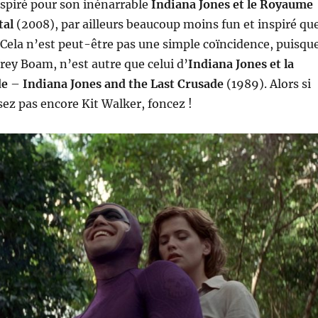
spiré pour son inénarrable
Indiana Jones et le Royaume
tal
(2008), par ailleurs beaucoup moins fun et inspiré qu
 Cela n’est peut-être pas une simple coïncidence, puisqu
frey Boam, n’est autre que celui d’
Indiana Jones et la
de
–
Indiana Jones and the Last Crusade
(1989). Alors si
ez pas encore Kit Walker, foncez !