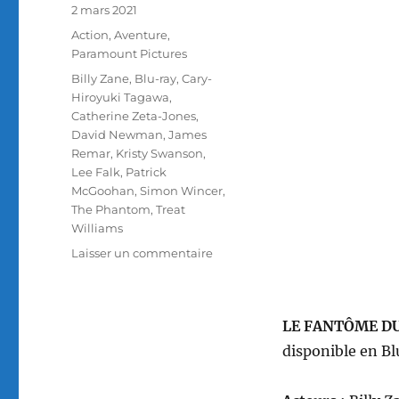
Publié
2 mars 2021
le
Catégories
Action
,
Aventure
,
Paramount Pictures
Étiquettes
Billy Zane
,
Blu-ray
,
Cary-
Hiroyuki Tagawa
,
Catherine Zeta-Jones
,
David Newman
,
James
Remar
,
Kristy Swanson
,
Lee Falk
,
Patrick
McGoohan
,
Simon Wincer
,
The Phantom
,
Treat
Williams
sur
Laisser un commentaire
Test
Blu-
ray
LE FANTÔME DU
/
Le
disponible en Bl
Fantôme
du