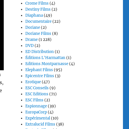
Crome Films
(4)
Destiny Films
(2)
Diaphana
(49)
Documentaire
(22)
Doriane
(2)
Doriane Films
(8)
Drame
(1 228)
DVD
(2)
ED Distribution
(1)
Éditions L'Harmattan
(1)
Editions Montparnasse
(4)
Elephant Films
(95)
n
Epicentre Films
(3)
Erotique
(47)
s,
ESC Conseils
(9)
e
ESC Editions
(71)
ESC Films
(2)
Espionnage
(39)
EuropaCorp
(4)
Expérimental
(10)
Extralucid Films
(38)