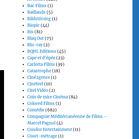
Bac Films
(1)
Badlands
(5)
Bildstörung
(1)
Biopic
(44)
s
Bis
(81)
Blaq Out
(75)
Blu-ray
(2)
BQHL Editions
(45)
Cape et d'épée
(23)
Carlotta Films
(39)
Catastrophe
(18)
Ciné2genre
(1)
Cinéfeel
(10)
Citel Vidéo
(2)
Coin de mire Cinéma
(84)
Colored Films
(1)
Comédie
(682)
Compagnie Méditérranéenne de Films –
Marcel Pagnol
(4)
Condor Entertainment
(11)
Court-métrage
(1)