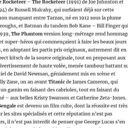
e Rocketeer
–
The Rocketeer
(1991) de Joe Johnston et
4) de Russell Mulcahy, qui surfaient déjà sur cette
on manquant entre Tarzan, né en 1912 sous la plume
rroughs, et Batman du tandem Bob Kane – Bill Finger qu
 1939,
The Phantom
version long-métrage rend hommag
et super-héros qui commençaient à faire les beaux jours
, en adoptant les partis pris originaux, autrement dit en
ect kitsch de la source originale, tout en proposant aux
divertissement de haute volée, menée tambour battant s
iel de David Newman, génialement mis en scène et
illy Zane, un an avant
Titanic
de James Cameron, qui
 gamin en faisant des cabrioles, tout en faisant du
é – aux belles Kristy Swanson et Catherine Zeta-Jones.
Bengale
est devenu un film culte, dont la réussite est très
 les sites spécialisés et cette réputation n’est pas
rs, il n’est pas interdit de penser que George Lucas s’en