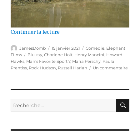
de « Test Blu-ray / Le Sport fa
Continuer la lecture
Auteur
Publié
Catégories
JamesDomb
15 janvier 2021
Comédie
,
Elephant
le
Étiquettes
Films
Blu-ray
,
Charlene Holt
,
Henry Mancini
,
Howard
Hawks
,
Man's Favorite Sport ?
,
Maria Perschy
,
Paula
sur
Prentiss
,
Rock Hudson
,
Russell Harlan
Un commentaire
Test
Blu-
ray
/
Le
RE
Recherche
Sport
pour :
favori
de
l’hom
réalis
par