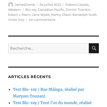
Auteur
Publié
Catégories
JamesDomb
24 juillet 2023
Sidonis Calysta
,
le
Étiquettes
Western
Blu-ray
,
Canadian Pacific
,
Dimitri Tiomkin
,
Edwin L Marin
,
Jane Wyatt
,
Nancy Olson
,
Randolph Scott
,
sur
Victor Jory
Un commentaire
Test
Blu-
ray
/
Canadian
RE
Recherche
Pacific,
pour :
réalisé
par
Edwin
L.
Marin
ARTICLES RÉCENTS
Test Blu-ray / Rue Málaga, réalisé par
Maryam Touzani
Test Blu-ray / Tout l’or du monde, réalisé