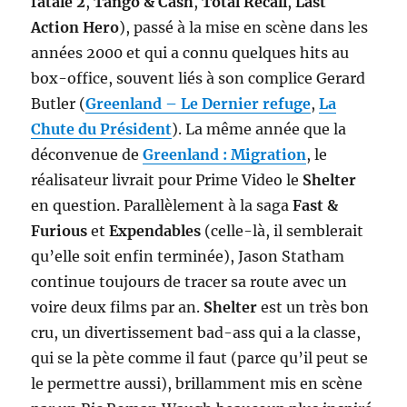
fatale 2
,
Tango & Cash
,
Total Recall
,
Last
Action Hero
), passé à la mise en scène dans les
années 2000 et qui a connu quelques hits au
box-office, souvent liés à son complice Gerard
Butler (
Greenland – Le Dernier refuge
,
La
Chute du Président
). La même année que la
déconvenue de
Greenland : Migration
, le
réalisateur livrait pour Prime Video le
Shelter
en question. Parallèlement à la saga
Fast &
Furious
et
Expendables
(celle-là, il semblerait
qu’elle soit enfin terminée), Jason Statham
continue toujours de tracer sa route avec un
voire deux films par an.
Shelter
est un très bon
cru, un divertissement bad-ass qui a la classe,
qui se la pète comme il faut (parce qu’il peut se
le permettre aussi), brillamment mis en scène