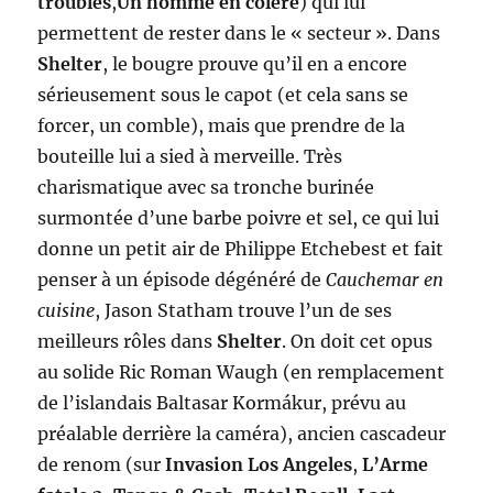
troubles
,
Un homme en colère
) qui lui
permettent de rester dans le « secteur ». Dans
Shelter
, le bougre prouve qu’il en a encore
sérieusement sous le capot (et cela sans se
forcer, un comble), mais que prendre de la
bouteille lui a sied à merveille. Très
charismatique avec sa tronche burinée
surmontée d’une barbe poivre et sel, ce qui lui
donne un petit air de Philippe Etchebest et fait
penser à un épisode dégénéré de
Cauchemar en
cuisine
, Jason Statham trouve l’un de ses
meilleurs rôles dans
Shelter
. On doit cet opus
au solide Ric Roman Waugh (en remplacement
de l’islandais Baltasar Kormákur, prévu au
préalable derrière la caméra), ancien cascadeur
de renom (sur
Invasion Los Angeles
,
L’Arme