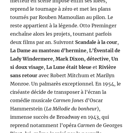
metteur en scène impose enfin ses idées,
reprend le tournage à zéro et met les plans
tournés par Rouben Mamoulian au pilon. Le
reste appartient à la légende. Otto Preminger
enchaîne alors les projets, tournant parfois
deux films par an. Suivront
Scandale à la cour
,
La Dame au manteau d’hermine
,
L’Éventail de
Lady Windermere
,
Mark Dixon, détective
,
Un
si doux visage
,
La Lune était bleue
et
Rivière
sans retour
avec Robert Mitchum et Marilyn
Monroe. Un palmarès exceptionnel. En 1954, le
cinéaste décide de transposer à l’écran la
comédie musicale
Carmen Jones
d’Oscar
Hammerstein (
La Mélodie du bonheur
),
immense succès de Broadway en 1943, qui
reprend notamment l’opéra
Carmen
de Georges