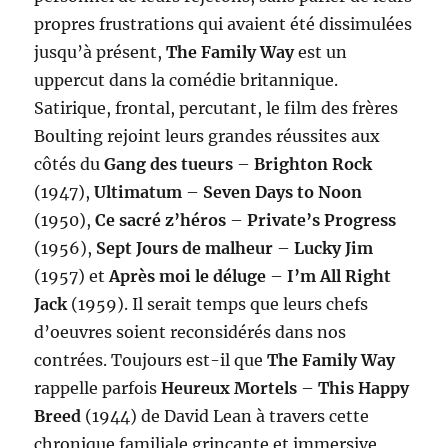
propres frustrations qui avaient été dissimulées
jusqu’à présent,
The Family Way
est un
uppercut dans la comédie britannique.
Satirique, frontal, percutant, le film des frères
Boulting rejoint leurs grandes réussites aux
côtés du
Gang des tueurs
–
Brighton Rock
(1947),
Ultimatum
–
Seven Days to Noon
(1950),
Ce sacré z’héros
–
Private’s Progress
(1956),
Sept Jours de malheur
–
Lucky Jim
(1957) et
Après moi le déluge
–
I’m All Right
Jack
(1959). Il serait temps que leurs chefs
d’oeuvres soient reconsidérés dans nos
contrées. Toujours est-il que
The Family Way
rappelle parfois
Heureux Mortels
–
This Happy
Breed
(1944) de David Lean à travers cette
chronique familiale grinçante et immersive,