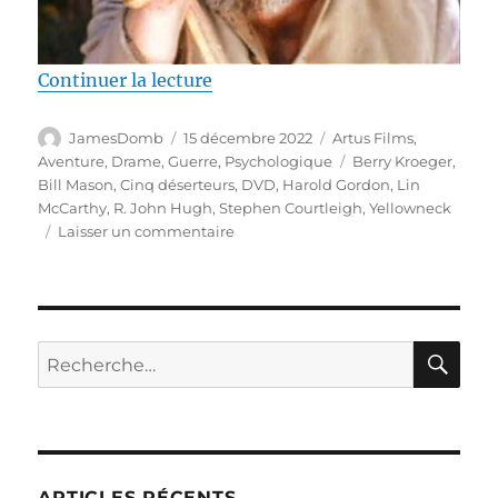
de « Test DVD / Cinq déserteurs,
Continuer la lecture
Auteur
Publié
Catégories
JamesDomb
15 décembre 2022
Artus Films
,
le
Étiquettes
Aventure
,
Drame
,
Guerre
,
Psychologique
Berry Kroeger
,
Bill Mason
,
Cinq déserteurs
,
DVD
,
Harold Gordon
,
Lin
McCarthy
,
R. John Hugh
,
Stephen Courtleigh
,
Yellowneck
sur
Laisser un commentaire
Test
DVD
/
Cinq
déserteurs,
RE
Recherche
réalisé
pour :
par
R.
John
Hugh
ARTICLES RÉCENTS