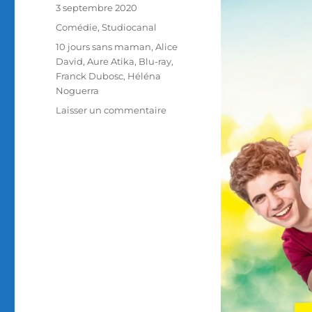
Publié
3 septembre 2020
le
Catégories
Comédie
,
Studiocanal
Étiquettes
10 jours sans maman
,
Alice
David
,
Aure Atika
,
Blu-ray
,
Franck Dubosc
,
Héléna
Noguerra
sur
Laisser un commentaire
Test
Blu-
ray
/
10
jours
sans
maman,
réalisé
par
Ludovic
Bernard