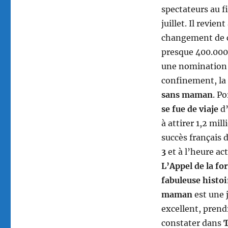
spectateurs au fi
juillet. Il revie
changement de c
presque 400.000 
une nomination 
confinement, la
sans maman
. P
se fue de viaje
d’
à attirer 1,2 mil
succès français 
3
et à l’heure ac
L’Appel de la fo
fabuleuse histo
maman
est une 
excellent, prendr
constater dans
T