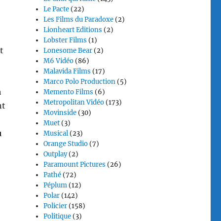
Le Pacte
(22)
Les Films du Paradoxe
(2)
Lionheart Editions
(2)
Lobster Films
(1)
t
Lonesome Bear
(2)
M6 Vidéo
(86)
Malavida Films
(17)
Marco Polo Production
(5)
á
Memento Films
(6)
Metropolitan Vidéo
(173)
nt
Movinside
(30)
Muet
(3)
u
Musical
(23)
Orange Studio
(7)
Outplay
(2)
Paramount Pictures
(26)
Pathé
(72)
Péplum
(12)
Polar
(142)
Policier
(158)
Politique
(3)