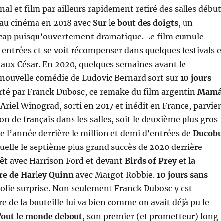
nal et film par ailleurs rapidement retiré des salles début
nt au cinéma en 2018 avec
Sur le bout des doigts
, un
ap puisqu’ouvertement dramatique. Le film cumule
entrées et se voit récompenser dans quelques festivals e
aux César. En 2020, quelques semaines avant le
 nouvelle comédie de Ludovic Bernard sort sur
10 jours
orté par Franck Dubosc, ce remake du film argentin
Mam
Ariel Winograd, sorti en 2017 et inédit en France, parvie
lion de français dans les salles, soit le deuxième plus gros
de l’année derrière le million et demi d’entrées de
Ducob
tuelle le septième plus grand succès de 2020 derrière
rêt
avec Harrison Ford et devant
Birds of Prey et la
ire de Harley Quinn
avec Margot Robbie.
10 jours sans
jolie surprise. Non seulement Franck Dubosc y est
e de la bouteille lui va bien comme on avait déjà pu le
out le monde debout
, son premier (et prometteur) long