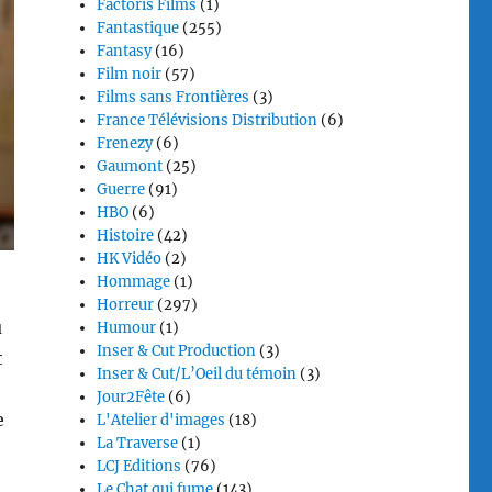
Factoris Films
(1)
Fantastique
(255)
Fantasy
(16)
Film noir
(57)
Films sans Frontières
(3)
France Télévisions Distribution
(6)
Frenezy
(6)
Gaumont
(25)
Guerre
(91)
HBO
(6)
Histoire
(42)
HK Vidéo
(2)
Hommage
(1)
Horreur
(297)
u
Humour
(1)
Inser & Cut Production
(3)
t
Inser & Cut/L’Oeil du témoin
(3)
Jour2Fête
(6)
e
L'Atelier d'images
(18)
La Traverse
(1)
LCJ Editions
(76)
Le Chat qui fume
(143)