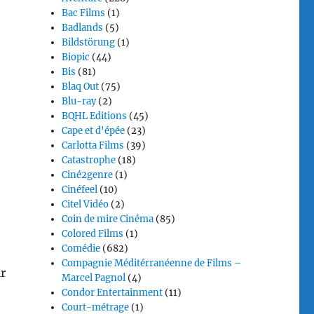
Bac Films
(1)
Badlands
(5)
Bildstörung
(1)
Biopic
(44)
Bis
(81)
Blaq Out
(75)
Blu-ray
(2)
BQHL Editions
(45)
Cape et d'épée
(23)
Carlotta Films
(39)
Catastrophe
(18)
Ciné2genre
(1)
Cinéfeel
(10)
Citel Vidéo
(2)
Coin de mire Cinéma
(85)
Colored Films
(1)
Comédie
(682)
Compagnie Méditérranéenne de Films –
r
Marcel Pagnol
(4)
Condor Entertainment
(11)
Court-métrage
(1)