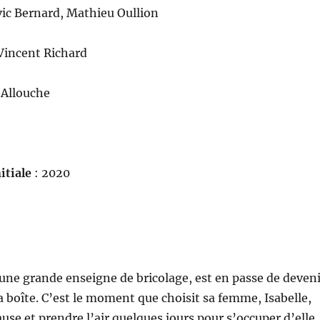
vic Bernard, Mathieu Oullion
Vincent Richard
 Allouche
itiale
: 2020
ne grande enseigne de bricolage, est en passe de deveni
a boîte. C’est le moment que choisit sa femme, Isabelle,
use et prendre l’air quelques jours pour s’occuper d’elle.