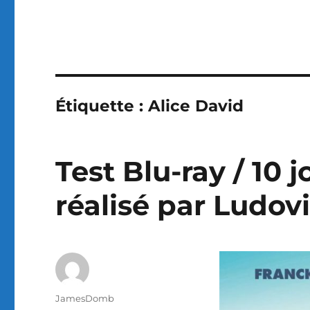
Étiquette :
Alice David
Test Blu-ray / 10
réalisé par Ludov
Auteur
JamesDomb