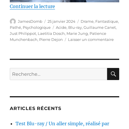
de « Test Blu-ray / Acide, réalisé
Continuer la lecture
Auteur
Publié
Catégories
JamesDomb
25 janvier 2024
Drame
,
Fantastique
,
le
Étiquettes
Pathé
,
Psychologique
Acide
,
Blu-ray
,
Guillaume Canet
,
Just Philippot
,
Laetitia Dosch
,
Marie Jung
,
Patience
sur
Munchenbach
,
Pierre Dejon
Laisser un commentaire
Test
Blu-
ray
/
Acide,
RE
Recherche
réalisé
pour :
par
Just
Philipp
ARTICLES RÉCENTS
Test Blu-ray / Un aller simple, réalisé par