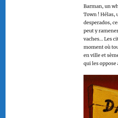
Barman, un whis
Town ! Hélas, u
desperados, ces
peut y ramener
vaches… Les ci
moment où tout
en ville et sèm
qui les oppose