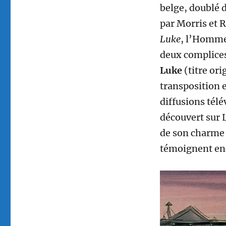
belge, doublé 
par Morris et 
Luke
, l’Homme 
deux complices
Luke
(titre ori
transposition e
diffusions tél
découvert sur 
de son charme e
témoignent enc