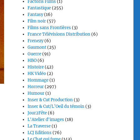
Factoris Films
(1)
Fantastique
(255)
Fantasy
(16)
Film noir
(57)
Films sans Frontières
(3)
France Télévisions Distribution
(6)
Frenezy
(6)
Gaumont
(25)
Guerre
(91)
HBO
(6)
Histoire
(42)
HK Vidéo
(2)
Hommage
(1)
Horreur
(297)
Humour
(1)
Inser & Cut Production
(3)
Inser & Cut/L’Oeil du témoin
(3)
Jour2Fête
(6)
L'Atelier d'images
(18)
La Traverse
(1)
LCJ Editions
(76)
Le Chat qui fume
(143)