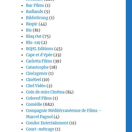
Bac Films
(1)
Badlands
(5)
Bildstörung
(1)
Biopic
(44)
Bis
(81)
Blaq Out
(75)
Blu-ray
(2)
BQHL Editions
(45)
Cape et d'épée
(23)
Carlotta Films
(39)
Catastrophe
(18)
Ciné2genre
(1)
Cinéfeel
(10)
Citel Vidéo
(2)
Coin de mire Cinéma
(84)
Colored Films
(1)
Comédie
(682)
Compagnie Méditérranéenne de Films –
Marcel Pagnol
(4)
Condor Entertainment
(11)
Court-métrage
(1)