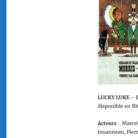
LUCKY LUKE –
disponible en
Bl
A
cteurs
: Marcel
Jouanneau, Pierr