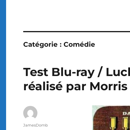
Catégorie :
Comédie
Test Blu-ray / Lu
réalisé par Morri
Auteur
JamesDomb