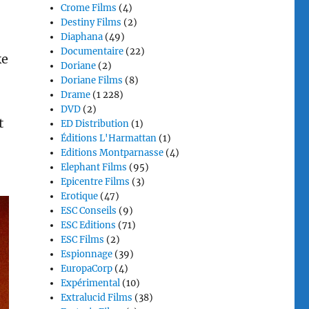
Crome Films
(4)
Destiny Films
(2)
Diaphana
(49)
Documentaire
(22)
ke
Doriane
(2)
Doriane Films
(8)
Drame
(1 228)
DVD
(2)
t
ED Distribution
(1)
Éditions L'Harmattan
(1)
Editions Montparnasse
(4)
Elephant Films
(95)
Epicentre Films
(3)
Erotique
(47)
ESC Conseils
(9)
ESC Editions
(71)
ESC Films
(2)
Espionnage
(39)
EuropaCorp
(4)
Expérimental
(10)
Extralucid Films
(38)