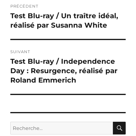
Navigation
PRÉCÉDENT
de
Test Blu-ray / Un traître idéal,
Publication
précédente :
réalisé par Susanna White
l’article
SUIVANT
Test Blu-ray / Independence
Publication
suivante :
Day : Resurgence, réalisé par
Roland Emmerich
RE
Recherche
pour :