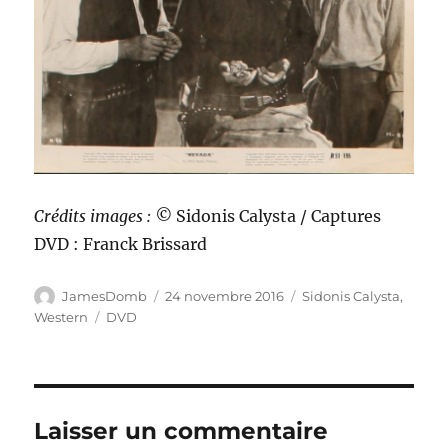
Crédits images : ©
Sidonis Calysta / Captures
DVD : Franck Brissard
Auteur
Publié
Catégories
JamesDomb
24 novembre 2016
Sidonis Calysta
,
le
Étiquettes
Western
DVD
Laisser un commentaire