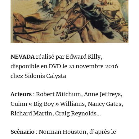
NEVADA
réalisé par
Edward Killy
,
disponible en
D
VD le 2
1 novembre
2016
chez S
idonis Calysta
Acteurs
:
Robert Mitchum, Anne Jeffreys,
Guinn « Big Boy » Williams, Nancy Gates,
Richard Martin, Craig Reynolds
…
Scénario
:
Norman Houston
, d’après le