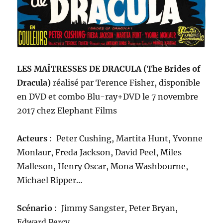
LES MAÎTRESSES DE DRACULA (The Brides of
Dracula)
r
éalisé
par Terence Fisher
,
disponible
en DVD et combo Blu-ray+DVD le 7 novembre
2017 chez Elephant Films
A
cteurs
: Peter Cushing, Martita Hunt, Yvonne
Monlaur, Freda Jackson, David Peel, Miles
Malleson, Henry Oscar, Mona Washbourne,
Michael Ripper…
Scénario
:
Jimmy Sangster, Peter Bryan,
Edward Percy