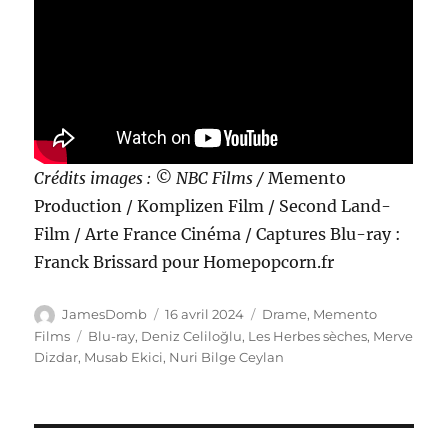
Crédits images : © NBC Films /
Memento
Production / Komplizen Film / Second Land-
Film / Arte France Cinéma / Captures Blu-ray :
Franck Brissard pour Homepopcorn.fr
Auteur
Publié
Catégories
JamesDomb
16 avril 2024
Drame
,
Memento
le
Étiquettes
Films
Blu-ray
,
Deniz Celiloğlu
,
Les Herbes sèches
,
Merve
Dizdar
,
Musab Ekici
,
Nuri Bilge Ceylan