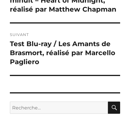
minuit – Heart of Midnight,
l’article
réalisé par Matthew Chapman
SUIVANT
Test Blu-ray / Les Amants de
Publication
suivante :
Brasmort, réalisé par Marcello
Pagliero
RE
Recherche
pour :