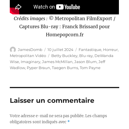
Crédits images : ©
Metropolitan FilmExport /
Captures Blu-ray : Franck Brissard pour
Homepopcorn.fr
Auteur
Publié
Catégories
JamesDomb
10 juillet 2024
Fantastique
,
Horreur
,
le
Étiquettes
Metropolitan Vidéo
Betty Buckley
,
Blu-ray
,
DeWanda
Wise
,
Imaginary
,
James McMillan
,
Jason Blum
,
Jeff
Wadlow
,
Pyper Braun
,
Taegen Burns
,
Tom Payne
Laisser un commentaire
Votre adresse e-mail ne sera pas publiée.
Les champs
obligatoires sont indiqués avec
*