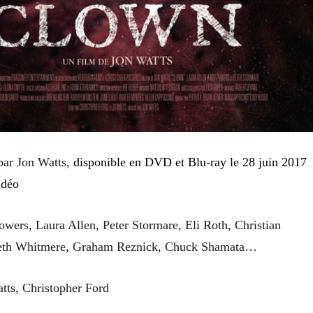
par
Jon Watts
,
disponible en DVD
et Blu-ray
le 2
8
juin
2017
déo
wers, Laura Allen, Peter Stormare, Eli Roth, Christian
beth Whitmere, Graham Reznick, Chuck Shamata
…
tts, Christopher Ford