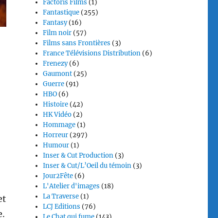
Factoris Films
(1)
Fantastique
(255)
Fantasy
(16)
Film noir
(57)
Films sans Frontières
(3)
France Télévisions Distribution
(6)
Frenezy
(6)
Gaumont
(25)
Guerre
(91)
HBO
(6)
Histoire
(42)
HK Vidéo
(2)
Hommage
(1)
Horreur
(297)
Humour
(1)
Inser & Cut Production
(3)
Inser & Cut/L’Oeil du témoin
(3)
Jour2Fête
(6)
L'Atelier d'images
(18)
La Traverse
(1)
et
LCJ Editions
(76)
e.
Le Chat qui fume
(143)