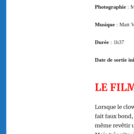
Photographie
:
M
Musique
: Matt V
Durée
: 1h3
7
Date de sortie ini
LE FIL
Lorsque le clo
fait faux bond,
même revêtir u