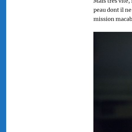
Mais très vite,
peau dont il n
mission maca