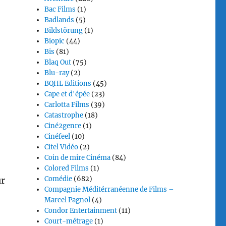
Bac Films
(1)
Badlands
(5)
Bildstörung
(1)
Biopic
(44)
Bis
(81)
Blaq Out
(75)
Blu-ray
(2)
BQHL Editions
(45)
Cape et d'épée
(23)
Carlotta Films
(39)
Catastrophe
(18)
Ciné2genre
(1)
Cinéfeel
(10)
Citel Vidéo
(2)
Coin de mire Cinéma
(84)
Colored Films
(1)
Comédie
(682)
ur
Compagnie Méditérranéenne de Films –
Marcel Pagnol
(4)
Condor Entertainment
(11)
Court-métrage
(1)