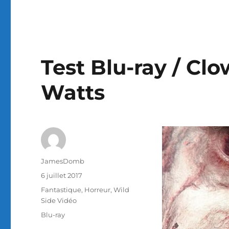
Test Blu-ray / Clo
Watts
Auteur
JamesDomb
Publié
6 juillet 2017
le
Catégories
Fantastique
,
Horreur
,
Wild
Side Vidéo
Étiquettes
Blu-ray