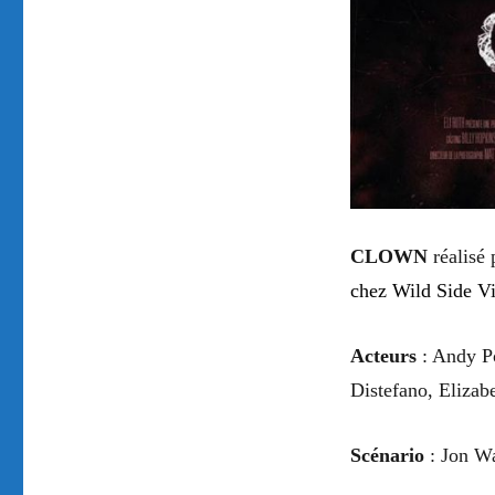
CLOWN
réalisé
chez
Wild Side
Vi
A
cteurs
:
Andy Po
Distefano, Eliza
Scénario
:
Jon Wa