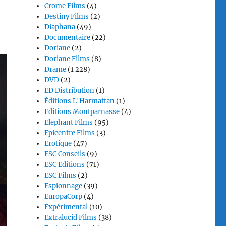
Crome Films
(4)
Destiny Films
(2)
Diaphana
(49)
Documentaire
(22)
Doriane
(2)
Doriane Films
(8)
Drame
(1 228)
DVD
(2)
ED Distribution
(1)
Éditions L'Harmattan
(1)
Editions Montparnasse
(4)
Elephant Films
(95)
Epicentre Films
(3)
Erotique
(47)
ESC Conseils
(9)
ESC Editions
(71)
ESC Films
(2)
Espionnage
(39)
EuropaCorp
(4)
Expérimental
(10)
Extralucid Films
(38)