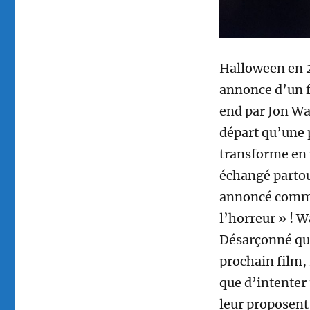
Halloween en 2
annonce d’un f
end par Jon Wat
départ qu’une 
transforme en 
échangé partou
annoncé comme 
l’horreur » ! W
Désarçonné qua
prochain film, 
que d’intenter 
leur proposent