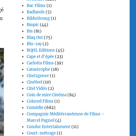
Bac Films
(1)
gé
Badlands
(5)
en
Bildstörung
(1)
Biopic
(44)
Bis
(81)
Blaq Out
(75)
Blu-ray
(2)
BQHL Editions
(45)
Cape et d'épée
(23)
Carlotta Films
(39)
Catastrophe
(18)
Ciné2genre
(1)
Cinéfeel
(10)
Citel Vidéo
(2)
Coin de mire Cinéma
(84)
Colored Films
(1)
Comédie
(682)
Compagnie Méditérranéenne de Films –
Marcel Pagnol
(4)
Condor Entertainment
(11)
Court-métrage
(1)