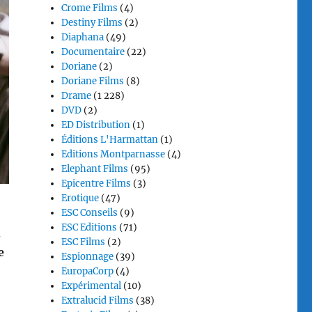
Crome Films
(4)
Destiny Films
(2)
Diaphana
(49)
Documentaire
(22)
Doriane
(2)
Doriane Films
(8)
Drame
(1 228)
DVD
(2)
ED Distribution
(1)
Éditions L'Harmattan
(1)
Editions Montparnasse
(4)
Elephant Films
(95)
Epicentre Films
(3)
Erotique
(47)
ESC Conseils
(9)
ESC Editions
(71)
d
ESC Films
(2)
e
Espionnage
(39)
EuropaCorp
(4)
Expérimental
(10)
Extralucid Films
(38)
n