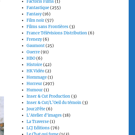
Factoris Films
(1)
Fantastique
(255)
Fantasy
(16)
Film noir
(57)
Films sans Frontières
(3)
France Télévisions Distribution
(6)
Frenezy
(6)
Gaumont
(25)
Guerre
(91)
HBO
(6)
Histoire
(42)
HK Vidéo
(2)
Hommage
(1)
Horreur
(297)
Humour
(1)
Inser & Cut Production
(3)
Inser & Cut/L’Oeil du témoin
(3)
Jour2Fête
(6)
L'Atelier d'images
(18)
La Traverse
(1)
LCJ Editions
(76)
Le Chat qui fume
(143)