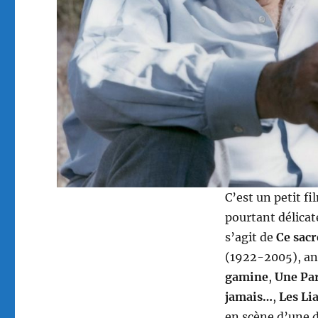
C’est un petit f
pourtant délicat
s’agit de
Ce sac
(1922-2005), an
gamine
,
Une Pa
jamais…
,
Les Li
en scène d’une d