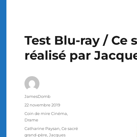
Test Blu-ray / Ce 
réalisé par Jacqu
Auteur
JamesDomb
Publié
22 novembre 2019
le
Catégories
Coin de mire Cinéma
,
Drame
Étiquettes
Catharine Paysan
,
Ce sacré
grand-père
,
Jacques