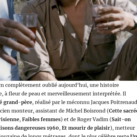
ilm complètement oublié aujourd’hui, une histoire
e, à fleur de peau et merveilleusement interprétée. Il
ré grand-père
, réalisé par le méconnu Jacques Poitrenau
cien monteur, assistant de Michel Boisrond (
Cette sacré
risienne
,
Faibles femmes
) et de Roger Vadim (
Sait-on
aisons dangereuses 1960
,
Et mourir de plaisir
), metteur
ouzaine de longs métrages, dont le plus célèbre reste
U