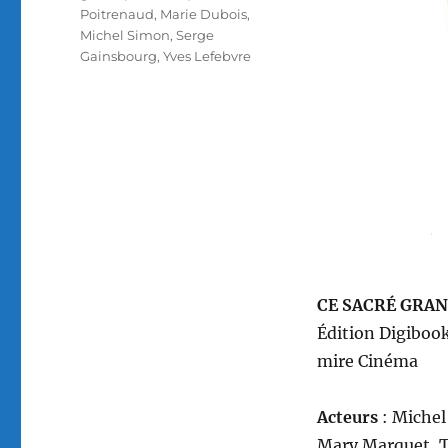
Poitrenaud
,
Marie Dubois
,
Michel Simon
,
Serge
Gainsbourg
,
Yves Lefebvre
CE SACRÉ GRA
Édition Digibook
mire Cinéma
Acteurs
: Michel
Mary Marquet, T