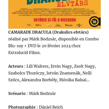
CAMARADE DRACULA (Drakulics elvtárs)
réalisé par Márk Bodzsár, disponible en Combo
Blu-ray + DVD le 20 février 2023 chez
Extralucid Films.
Acteurs
: Lili Walters, Ervin Nagy, Zsolt Nagy,
Szabolcs Thuróczy, István Znamenák, Nelli
Szücs, Alexandra Borbély, Mónika Balsai…
Scénario
: Márk Bodzsár
Photographie
: Dániel Reich