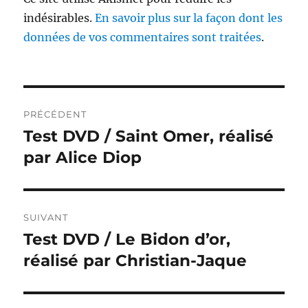
indésirables.
En savoir plus sur la façon dont les
données de vos commentaires sont traitées
.
Navigation
PRÉCÉDENT
de
Test DVD / Saint Omer, réalisé
Publication
précédente :
par Alice Diop
l’article
SUIVANT
Test DVD / Le Bidon d’or,
Publication
suivante :
réalisé par Christian-Jaque