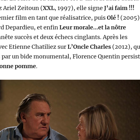
 Ariel Zeitoun (
XXL
, 1997), elle signe
J’ai faim !!!
mier film en tant que réalisatrice, puis
Olé !
(2005)
rd Depardieu, et enfin
Leur morale…et la nôtre
nête succès et deux échecs cinglants. Après les
vec Etienne Chatiliez sur
L’Oncle Charles
(2012), qu
s par un bide monumental, Florence Quentin persis
onne pomme
.