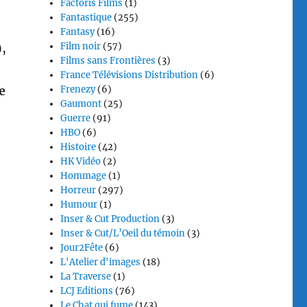
Factoris Films
(1)
Fantastique
(255)
Fantasy
(16)
,
Film noir
(57)
Films sans Frontières
(3)
France Télévisions Distribution
(6)
e
Frenezy
(6)
Gaumont
(25)
Guerre
(91)
HBO
(6)
Histoire
(42)
HK Vidéo
(2)
Hommage
(1)
Horreur
(297)
Humour
(1)
Inser & Cut Production
(3)
Inser & Cut/L’Oeil du témoin
(3)
Jour2Fête
(6)
L'Atelier d'images
(18)
La Traverse
(1)
LCJ Editions
(76)
Le Chat qui fume
(143)