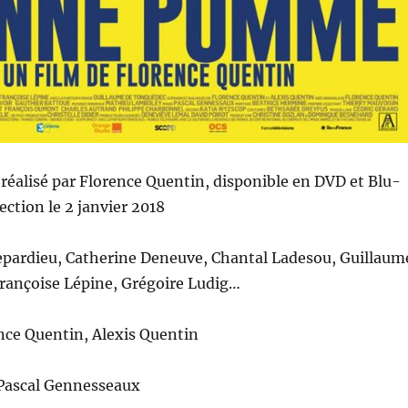
E
r
éalisé
par Florence Quentin
,
disponible en DVD et Blu-
ection le 2 janvier 2018
epardieu, Catherine Deneuve, Chantal Ladesou, Guillaum
rançoise Lépine, Grégoire Ludig…
nce Quentin, Alexis Quentin
Pascal Gennesseaux