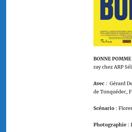
BONNE POMM
ray
chez ARP Sél
Avec
: Gérard D
de Tonquédec, F
Scénario
: Flore
Photographie
: 