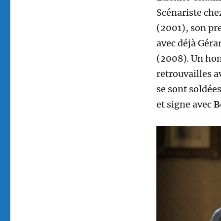
Scénariste chez
(2001), son pre
avec déjà Géra
(2008)
.
Un hon
retrouvailles a
se sont soldée
et signe avec
B