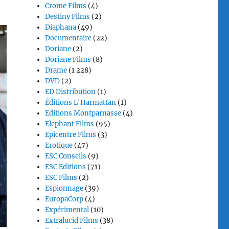
Crome Films
(4)
Destiny Films
(2)
Diaphana
(49)
Documentaire
(22)
Doriane
(2)
Doriane Films
(8)
Drame
(1 228)
DVD
(2)
ED Distribution
(1)
Éditions L'Harmattan
(1)
Editions Montparnasse
(4)
Elephant Films
(95)
Epicentre Films
(3)
Erotique
(47)
ESC Conseils
(9)
ESC Editions
(71)
ESC Films
(2)
Espionnage
(39)
EuropaCorp
(4)
Expérimental
(10)
Extralucid Films
(38)