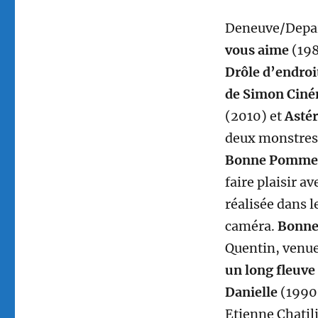
Deneuve/Depar
vous aime
(19
Drôle d’endroi
de Simon Cin
(2010) et
Astér
deux monstres 
Bonne Pomme
faire plaisir a
réalisée dans l
caméra.
Bonn
Quentin, venue 
un long fleuve
Danielle
(1990
Etienne Chatili