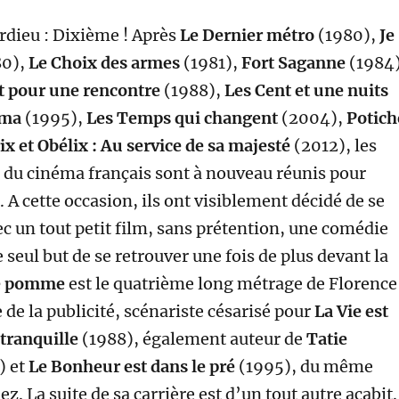
dieu : Dixième ! Après
Le Dernier métro
(1980),
Je
80),
Le Choix des armes
(1981),
Fort Saganne
(1984)
t pour une rencontre
(1988),
Les Cent et une nuits
éma
(1995),
Les Temps qui changent
(2004),
Potich
ix et Obélix : Au service de sa majesté
(2012), les
du cinéma français sont à nouveau réunis pour
. A cette occasion, ils ont visiblement décidé de se
vec un tout petit film, sans prétention, une comédie
e seul but de se retrouver une fois de plus devant la
e pomme
est le quatrième long métrage de Florence
de la publicité, scénariste césarisé pour
La Vie est
 tranquille
(1988), également auteur de
Tatie
) et
Le Bonheur est dans le pré
(1995), du même
ez. La suite de sa carrière est d’un tout autre acabit.