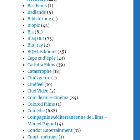
Bac Films
(1)
Badlands
(5)
Bildstörung
(1)
Biopic
(44)
Bis
(81)
Blaq Out
(75)
Blu-ray
(2)
BQHL Editions
(45)
Cape et d'épée
(23)
Carlotta Films
(39)
Catastrophe
(18)
Ciné2genre
(1)
Cinéfeel
(10)
Citel Vidéo
(2)
-
Coin de mire Cinéma
(84)
Colored Films
(1)
Comédie
(682)
Compagnie Méditérranéenne de Films –
Marcel Pagnol
(4)
Condor Entertainment
(11)
Court-métrage
(1)