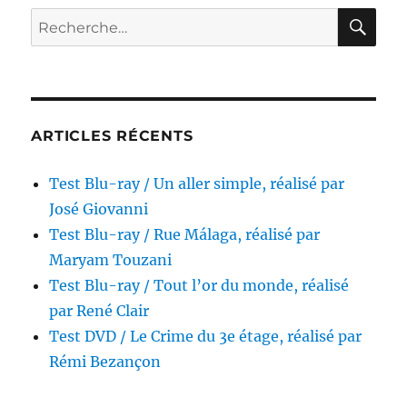
Tueurs
RE
Recherche
de
pour :
San
Francisco,
réalisé
par
Ralph
ARTICLES RÉCENTS
Nelson
Test Blu-ray / Un aller simple, réalisé par
José Giovanni
Test Blu-ray / Rue Málaga, réalisé par
Maryam Touzani
Test Blu-ray / Tout l’or du monde, réalisé
par René Clair
Test DVD / Le Crime du 3e étage, réalisé par
Rémi Bezançon