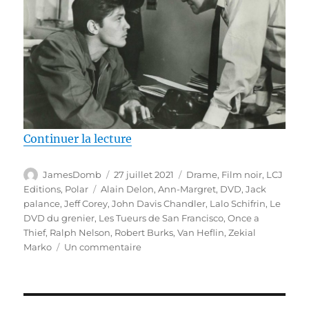
de « Test DVD / Les Tueurs de Sa
Continuer la lecture
Auteur
Publié
Catégories
JamesDomb
27 juillet 2021
Drame
,
Film noir
,
LCJ
le
Étiquettes
Editions
,
Polar
Alain Delon
,
Ann-Margret
,
DVD
,
Jack
palance
,
Jeff Corey
,
John Davis Chandler
,
Lalo Schifrin
,
Le
DVD du grenier
,
Les Tueurs de San Francisco
,
Once a
Thief
,
Ralph Nelson
,
Robert Burks
,
Van Heflin
,
Zekial
sur
Marko
Un commentaire
Test
DVD
/
Les