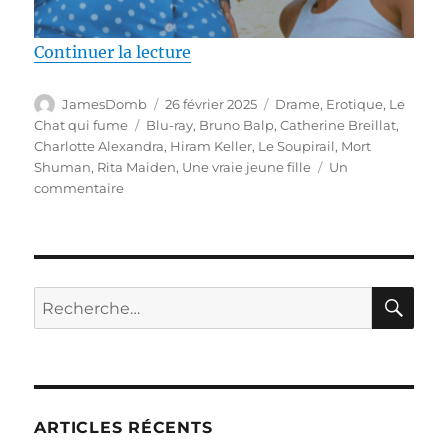
de « Test Blu-ray / Une vraie jeun
Continuer la lecture
Auteur
Publié
Catégories
JamesDomb
26 février 2025
Drame
,
Erotique
,
Le
le
Étiquettes
Chat qui fume
Blu-ray
,
Bruno Balp
,
Catherine Breillat
,
Charlotte Alexandra
,
Hiram Keller
,
Le Soupirail
,
Mort
Shuman
,
Rita Maiden
,
Une vraie jeune fille
Un
sur
commentaire
Test
Blu-
ray
/
Une
RE
Recherche
vraie
pour :
jeune
fille,
réalisé
par
Catherine
ARTICLES RÉCENTS
Breillat