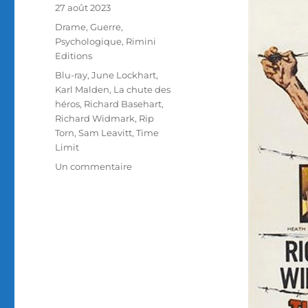
Publié
27 août 2023
le
Catégories
Drame
,
Guerre
,
Psychologique
,
Rimini
Editions
Étiquettes
Blu-ray
,
June Lockhart
,
Karl Malden
,
La chute des
héros
,
Richard Basehart
,
Richard Widmark
,
Rip
Torn
,
Sam Leavitt
,
Time
Limit
sur
Un commentaire
Test
Blu-
ray
/
La
Chute
des
héros,
réalisé