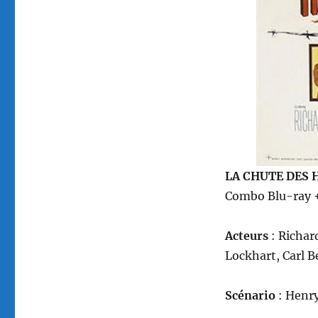
par
Karl
Malden
LA CHUTE DES 
Combo Blu-ray +
Acteurs
: Richar
Lockhart, Carl 
Scénario
: Henry