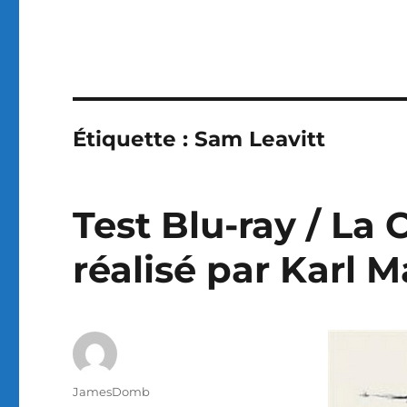
Étiquette :
Sam Leavitt
Test Blu-ray / La 
réalisé par Karl 
Auteur
JamesDomb