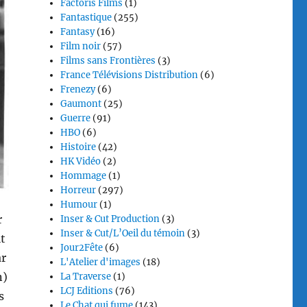
Factoris Films
(1)
Fantastique
(255)
Fantasy
(16)
Film noir
(57)
Films sans Frontières
(3)
France Télévisions Distribution
(6)
Frenezy
(6)
Gaumont
(25)
Guerre
(91)
HBO
(6)
Histoire
(42)
HK Vidéo
(2)
Hommage
(1)
Horreur
(297)
Humour
(1)
r
Inser & Cut Production
(3)
Inser & Cut/L’Oeil du témoin
(3)
it
Jour2Fête
(6)
ar
L'Atelier d'images
(18)
n)
La Traverse
(1)
LCJ Editions
(76)
s
Le Chat qui fume
(143)