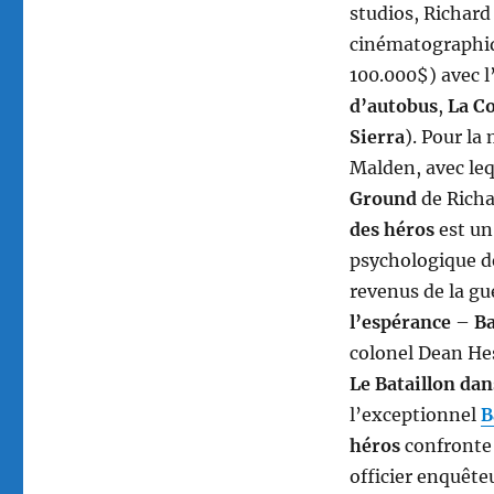
studios, Richard
cinématographiq
100.000$) avec l
d’autobus
,
La Co
Sierra
). Pour la
Malden, avec leq
Ground
de Richa
des héros
est un 
psychologique de
revenus de la g
l’espérance
–
B
colonel Dean He
Le Bataillon dan
l’exceptionnel
B
héros
confronte 
officier enquêteu