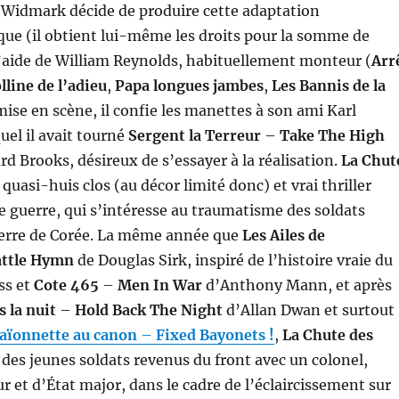
 Widmark décide de produire cette adaptation
ue (il obtient lui-même les droits pour la somme de
’aide de William Reynolds, habituellement monteur (
Arr
lline de l’adieu
,
Papa longues jambes
,
Les Bannis de la
 mise en scène, il confie les manettes à son ami Karl
uel il avait tourné
Sergent la Terreur
–
Take The High
rd Brooks, désireux de s’essayer à la réalisation.
La Chut
quasi-huis clos (au décor limité donc) et vrai thriller
 guerre, qui s’intéresse au traumatisme des soldats
uerre de Corée. La même année que
Les Ailes de
attle Hymn
de Douglas Sirk, inspiré de l’histoire vraie du
ss et
Cote 465
–
Men In War
d’Anthony Mann, et après
s la nuit
–
Hold Back The Night
d’Allan Dwan et surtout
aïonnette au canon
–
Fixed Bayonets !
,
La Chute des
des jeunes soldats revenus du front avec un colonel,
r et d’État major, dans le cadre de l’éclaircissement sur