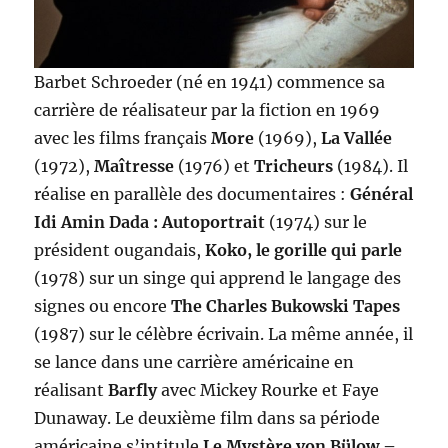
Barbet Schroeder (né en 1941) commence sa
carrière de réalisateur par la fiction en 1969
avec les films français
More
(1969),
La Vallée
(1972),
Maîtresse
(1976) et
Tricheurs
(1984). Il
réalise en parallèle des documentaires :
Général
Idi Amin Dada : Autoportrait
(1974) sur le
président ougandais,
Koko, le gorille qui parle
(1978) sur un singe qui apprend le langage des
signes ou encore
The Charles Bukowski Tapes
(1987) sur le célèbre écrivain. La même année, il
se lance dans une carrière américaine en
réalisant
Barfly
avec Mickey Rourke et Faye
Dunaway. Le deuxième film dans sa période
américaine s’intitule
Le Mystère von Bülow –