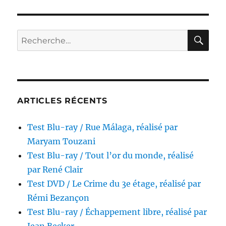
Blu-
ray
/
Le
RE
Recherche
Mystè
pour :
von
Bulöw
réalis
par
Barbe
ARTICLES RÉCENTS
Schro
Test Blu-ray / Rue Málaga, réalisé par
Maryam Touzani
Test Blu-ray / Tout l’or du monde, réalisé
par René Clair
Test DVD / Le Crime du 3e étage, réalisé par
Rémi Bezançon
Test Blu-ray / Échappement libre, réalisé par
Jean Becker