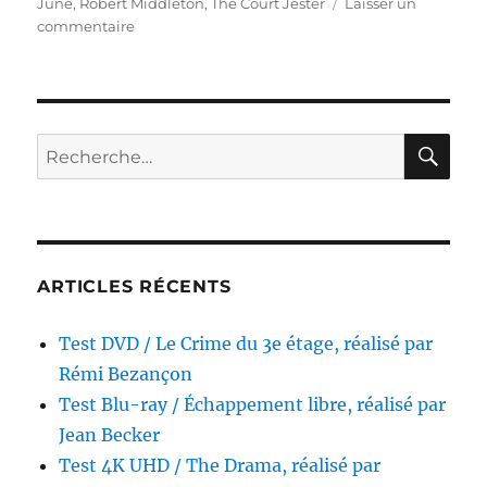
June
,
Robert Middleton
,
The Court Jester
Laisser un
sur
commentaire
Test
Blu-
ray
/
Le
RE
Recherche
Bouffon
pour :
du
roi,
réalisé
par
Melvin
ARTICLES RÉCENTS
Frank
&
Test DVD / Le Crime du 3e étage, réalisé par
Norman
Panama
Rémi Bezançon
Test Blu-ray / Échappement libre, réalisé par
Jean Becker
Test 4K UHD / The Drama, réalisé par