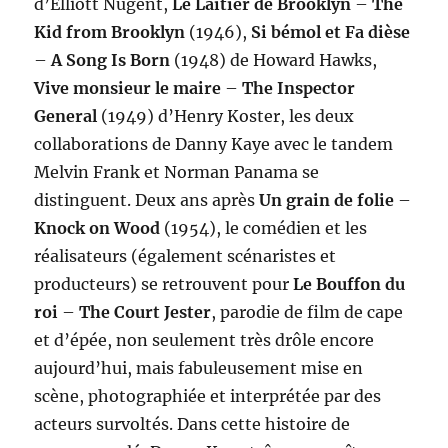
d’Elliott Nugent,
Le Laitier de Brooklyn
–
The
Kid from Brooklyn
(1946),
Si bémol et Fa dièse
–
A Song Is Born
(1948) de Howard Hawks,
Vive monsieur le maire
–
The Inspector
General
(1949) d’Henry Koster, les deux
collaborations de Danny Kaye avec le tandem
Melvin Frank et Norman Panama se
distinguent. Deux ans après
Un grain de folie
–
Knock on Wood
(1954), le comédien et les
réalisateurs (également scénaristes et
producteurs) se retrouvent pour
Le Bouffon du
roi
–
The Court Jester
, parodie de film de cape
et d’épée, non seulement très drôle encore
aujourd’hui, mais fabuleusement mise en
scène, photographiée et interprétée par des
acteurs survoltés. Dans cette histoire de