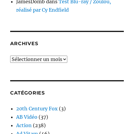
JamesDomb
dans
Test Blu-ray / Zoulou,
réalisé par Cy Endfield
ARCHIVES
Archives
CATÉGORIES
20th Century Fox
(3)
AB Vidéo
(37)
Action
(238)
Ad Vitam
(46)