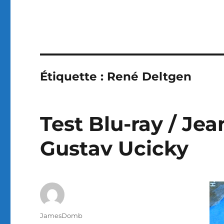
Étiquette :
René Deltgen
Test Blu-ray / Jea
Gustav Ucicky
Auteur
JamesDomb