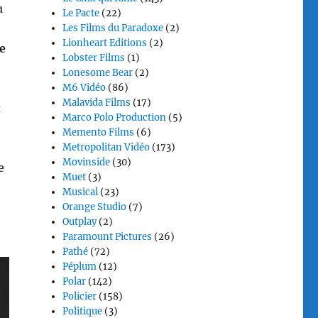
a
Le Pacte
(22)
Les Films du Paradoxe
(2)
Lionheart Editions
(2)
e
Lobster Films
(1)
Lonesome Bear
(2)
M6 Vidéo
(86)
Malavida Films
(17)
x
Marco Polo Production
(5)
Memento Films
(6)
Metropolitan Vidéo
(173)
Movinside
(30)
e
Muet
(3)
Musical
(23)
Orange Studio
(7)
Outplay
(2)
Paramount Pictures
(26)
Pathé
(72)
Péplum
(12)
Polar
(142)
Policier
(158)
Politique
(3)