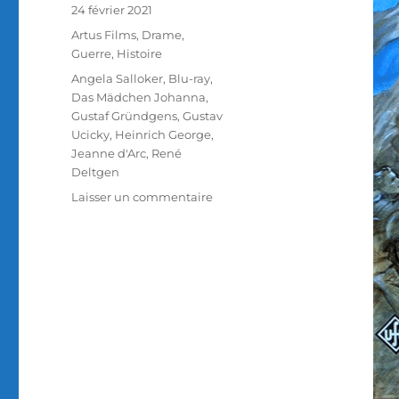
Publié
24 février 2021
le
Catégories
Artus Films
,
Drame
,
Guerre
,
Histoire
Étiquettes
Angela Salloker
,
Blu-ray
,
Das Mädchen Johanna
,
Gustaf Gründgens
,
Gustav
Ucicky
,
Heinrich George
,
Jeanne d'Arc
,
René
Deltgen
sur
Laisser un commentaire
Test
Blu-
ray
/
Jeanne
d’Arc,
réalisé
par
Gustav
Ucicky