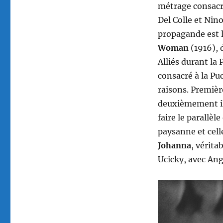
métrage consac
Del Colle et Nin
propagande est l
Woman
(1916), 
Alliés durant la
consacré à la Pu
raisons. Premièr
deuxièmement il 
faire le parallèl
paysanne et celle
Johanna
, vérita
Ucicky, avec Ange