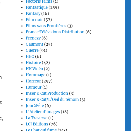
Factoris Films
(1)
r
Fantastique
(255)
Fantasy
(16)
Film noir
(57)
Films sans Frontières
(3)
France Télévisions Distribution
(6)
Frenezy
(6)
Gaumont
(25)
Guerre
(91)
HBO
(6)
Histoire
(42)
HK Vidéo
(2)
Hommage
(1)
n
Horreur
(297)
Humour
(1)
Inser & Cut Production
(3)
Inser & Cut/L’Oeil du témoin
(3)
e
Jour2Fête
(6)
L'Atelier d'images
(18)
c
,
La Traverse
(1)
LCJ Editions
(76)
Le Chat qui fume
(143)