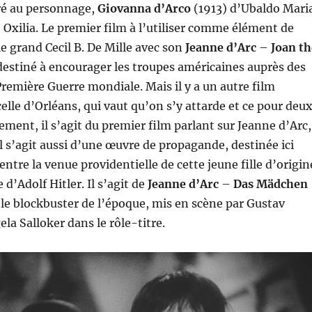
ré au personnage,
Giovanna d’Arco
(1913) d’Ubaldo Mari
o Oxilia. Le premier film à l’utiliser comme élément de
e grand Cecil B. De Mille avec son
Jeanne d’Arc
–
Joan th
destiné à encourager les troupes américaines auprès des
 Première Guerre mondiale. Mais il y a un autre film
celle d’Orléans, qui vaut qu’on s’y attarde et ce pour deu
ement, il s’agit du premier film parlant sur Jeanne d’Arc,
s’agit aussi d’une œuvre de propagande, destinée ici
e entre la venue providentielle de cette jeune fille d’origin
 d’Adolf Hitler. Il s’agit de
Jeanne d’Arc
–
Das Mädchen
ble blockbuster de l’époque, mis en scène par Gustav
la Salloker dans le rôle-titre.