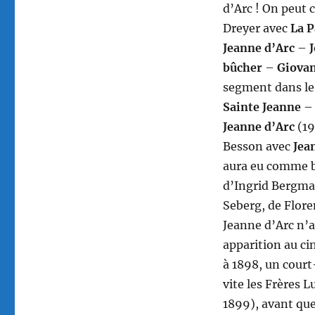
d’Arc ! On peut 
Dreyer avec
La P
Jeanne d’Arc
–
J
bûcher
–
Giovan
segment dans le 
Sainte Jeanne
Jeanne d’Arc
(19
Besson avec
Jea
aura eu comme be
d’Ingrid Bergman
Seberg, de Flore
Jeanne d’Arc n’a
apparition au ci
à 1898, un court
vite les Frères L
1899), avant que