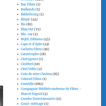
Bac Films
(1)
Badlands
(5)
Bildstörung
(1)
Biopic
(44)
Bis
(81)
Blaq Out
(75)
Blu-ray
(2)
BQHL Editions
(45)
Cape et d'épée
(23)
Carlotta Films
(39)
Catastrophe
(18)
Ciné2genre
(1)
Cinéfeel
(10)
Citel Vidéo
(2)
Coin de mire Cinéma
(85)
Colored Films
(1)
Comédie
(682)
Compagnie Méditérranéenne de Films –
Marcel Pagnol
(4)
Condor Entertainment
(11)
Court-métrage
(1)