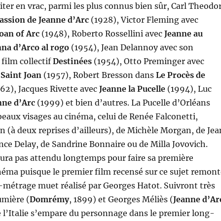
citer en vrac, parmi les plus connus bien sûr, Carl Theodo
assion de Jeanne d’Arc
(1928), Victor Fleming avec
oan of Arc
(1948), Roberto Rossellini avec
Jeanne au
na d’Arco al rogo
(1954), Jean Delannoy avec son
film collectif
Destinées
(1954), Otto Preminger avec
–
Saint Joan
(1957), Robert Bresson dans
Le Procès de
62), Jacques Rivette avec
Jeanne la Pucelle
(1994), Luc
nne d’Arc
(1999) et bien d’autres. La Pucelle d’Orléans
aux visages au cinéma, celui de Renée Falconetti,
 (à deux reprises d’ailleurs), de Michèle Morgan, de Jea
nce Delay, de Sandrine Bonnaire ou de Milla Jovovich.
ura pas attendu longtemps pour faire sa première
néma puisque le premier film recensé sur ce sujet remont
-métrage muet réalisé par Georges Hatot. Suivront très
umière (
Domrémy
, 1899) et Georges Méliès (
Jeanne d’Ar
 l’Italie s’empare du personnage dans le premier long-