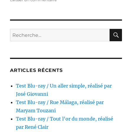
Test
DVD
/
Property,
réalisé
RE
Recherche
par
pour :
Penny
Allen
&
Eric
Alan
ARTICLES RÉCENTS
Edwards
Test Blu-ray / Un aller simple, réalisé par
José Giovanni
Test Blu-ray / Rue Málaga, réalisé par
Maryam Touzani
Test Blu-ray / Tout l’or du monde, réalisé
par René Clair