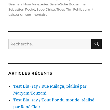
Basman
,
Nora Arnezeder
,
Sarah-Sofie Boussnina
,
Sebastien Roché
,
Sope Dirisu
,
Tides
,
Tim Fehlbaum
sur
Laisser un commentaire
Test
Blu-
ray
/
La
RE
Recherche
Colonie
pour :
(Tides),
réalisé
par
Tim
Fehlbaum
ARTICLES RÉCENTS
Test Blu-ray / Rue Málaga, réalisé par
Maryam Touzani
Test Blu-ray / Tout l’or du monde, réalisé
par René Clair