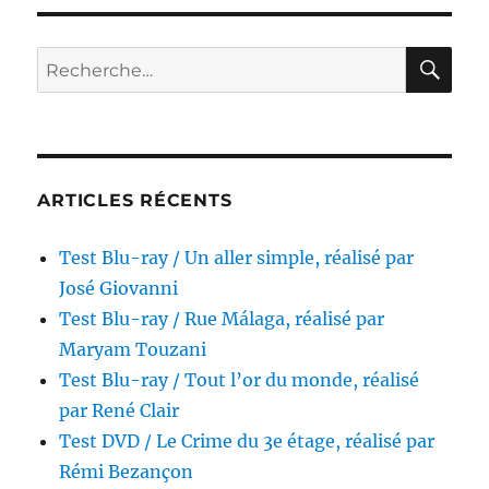
ray
/
Chut…
RE
Recherche
chut,
pour :
chère
Charlotte,
réalisé
par
Robert
ARTICLES RÉCENTS
Aldrich
Test Blu-ray / Un aller simple, réalisé par
José Giovanni
Test Blu-ray / Rue Málaga, réalisé par
Maryam Touzani
Test Blu-ray / Tout l’or du monde, réalisé
par René Clair
Test DVD / Le Crime du 3e étage, réalisé par
Rémi Bezançon