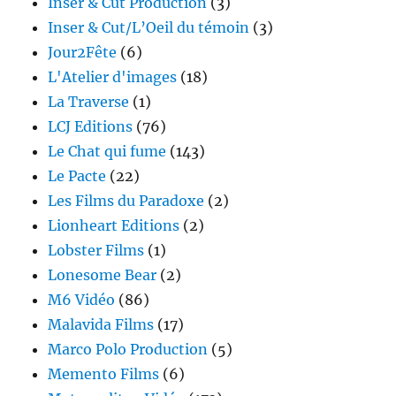
Inser & Cut Production
(3)
Inser & Cut/L’Oeil du témoin
(3)
Jour2Fête
(6)
L'Atelier d'images
(18)
La Traverse
(1)
LCJ Editions
(76)
Le Chat qui fume
(143)
Le Pacte
(22)
Les Films du Paradoxe
(2)
Lionheart Editions
(2)
Lobster Films
(1)
Lonesome Bear
(2)
M6 Vidéo
(86)
Malavida Films
(17)
Marco Polo Production
(5)
Memento Films
(6)