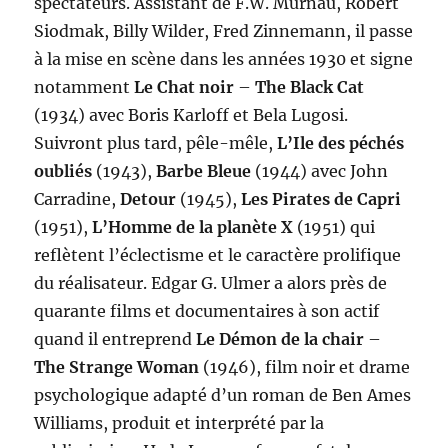
spectateurs. Assistant de F.W. Murnau, Robert
Siodmak, Billy Wilder, Fred Zinnemann, il passe
à la mise en scène dans les années 1930 et signe
notamment
Le Chat noir
–
The Black Cat
(1934) avec Boris Karloff et Bela Lugosi.
Suivront plus tard, pêle-mêle,
L’Ile des péchés
oubliés
(1943),
Barbe Bleue
(1944) avec John
Carradine,
Detour
(1945),
Les Pirates de Capri
(1951),
L’Homme de la planète X
(1951) qui
reflètent l’éclectisme et le caractère prolifique
du réalisateur. Edgar G. Ulmer a alors près de
quarante films et documentaires à son actif
quand il entreprend
Le Démon de la chair
–
The Strange Woman
(1946), film noir et drame
psychologique adapté d’un roman de Ben Ames
Williams, produit et interprété par la