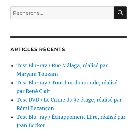
Le
Démon
RE
Recherche
de
pour :
la
chair,
réalisé
par
Edgar
ARTICLES RÉCENTS
G.
Ulmer
Test Blu-ray / Rue Málaga, réalisé par
Maryam Touzani
Test Blu-ray / Tout l’or du monde, réalisé
par René Clair
Test DVD / Le Crime du 3e étage, réalisé par
Rémi Bezançon
Test Blu-ray / Échappement libre, réalisé par
Jean Becker