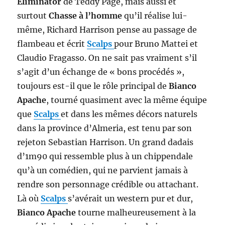
Eliminator
de Teddy Page, mais aussi et
surtout
Chasse à l’homme
qu’il réalise lui-
même, Richard Harrison pense au passage de
flambeau et écrit
Scalps
pour Bruno Mattei et
Claudio Fragasso. On ne sait pas vraiment s’il
s’agit d’un échange de « bons procédés »,
toujours est-il que le rôle principal de
Bianco
Apache
, tourné quasiment avec la même équipe
que
Scalps
et dans les mêmes décors naturels
dans la province d’Almeria, est tenu par son
rejeton Sebastian Harrison. Un grand dadais
d’1m90 qui ressemble plus à un chippendale
qu’à un comédien, qui ne parvient jamais à
rendre son personnage crédible ou attachant.
Là où
Scalps
s’avérait un western pur et dur,
Bianco Apache
tourne malheureusement à la