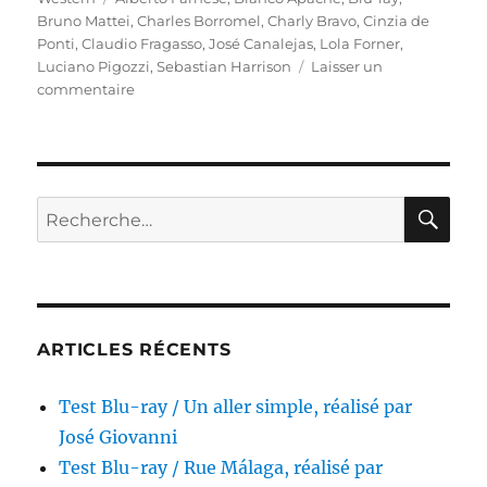
Bruno Mattei
,
Charles Borromel
,
Charly Bravo
,
Cinzia de
Ponti
,
Claudio Fragasso
,
José Canalejas
,
Lola Forner
,
Luciano Pigozzi
,
Sebastian Harrison
Laisser un
sur
commentaire
Test
Blu-
ray
/
Bianco
RE
Recherche
Apache,
pour :
réalisé
par
Bruno
Mattei
&
ARTICLES RÉCENTS
Claudio
Fragasso
Test Blu-ray / Un aller simple, réalisé par
José Giovanni
Test Blu-ray / Rue Málaga, réalisé par