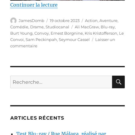
de « Test Blu-ray / Le Convoi, r
Continuer la lecture
Auteur
Publié
Catégories
JamesDomb
19 octobre 2023
Action
,
Aventure
,
le
Étiquettes
Comédie
,
Drame
,
Studiocanal
Ali MacGraw
,
Blu-ray
,
Burt Young
,
Convoy
,
Ernest Borgnine
,
Kris Kristofferson
,
Le
Convoi
,
Sam Peckinpah
,
Seymour Cassel
Laisser un
sur
commentaire
Test
Blu-
ray
/
Le
RE
Recherche
Convoi,
pour :
réalisé
par
Sam
Peckinpah
ARTICLES RÉCENTS
Test Blu-ray / Rue Málaga, réalisé par