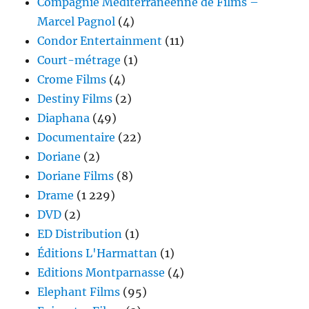
Compagnie Méditérranéenne de Films –
Marcel Pagnol
(4)
Condor Entertainment
(11)
Court-métrage
(1)
Crome Films
(4)
Destiny Films
(2)
Diaphana
(49)
Documentaire
(22)
Doriane
(2)
Doriane Films
(8)
Drame
(1 229)
DVD
(2)
ED Distribution
(1)
Éditions L'Harmattan
(1)
Editions Montparnasse
(4)
Elephant Films
(95)