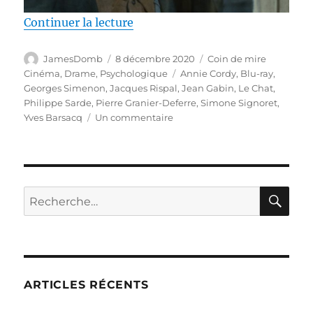
de « Test Blu-ray / Le Chat, réal
Continuer la lecture
Auteur
Publié
Catégories
JamesDomb
8 décembre 2020
Coin de mire
le
Étiquettes
Cinéma
,
Drame
,
Psychologique
Annie Cordy
,
Blu-ray
,
Georges Simenon
,
Jacques Rispal
,
Jean Gabin
,
Le Chat
,
Philippe Sarde
,
Pierre Granier-Deferre
,
Simone Signoret
,
sur
Yves Barsacq
Un commentaire
Test
Blu-
ray
/
Le
RE
Recherche
Chat,
pour :
réalisé
par
Pierre
Granier-
Deferre
ARTICLES RÉCENTS