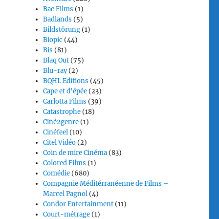
Bac Films
(1)
Badlands
(5)
Bildstörung
(1)
Biopic
(44)
Bis
(81)
Blaq Out
(75)
Blu-ray
(2)
BQHL Editions
(45)
Cape et d'épée
(23)
Carlotta Films
(39)
Catastrophe
(18)
Ciné2genre
(1)
Cinéfeel
(10)
Citel Vidéo
(2)
Coin de mire Cinéma
(83)
Colored Films
(1)
Comédie
(680)
Compagnie Méditérranéenne de Films –
Marcel Pagnol
(4)
Condor Entertainment
(11)
Court-métrage
(1)