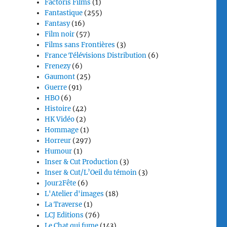
Factoris Films
(1)
Fantastique
(255)
Fantasy
(16)
Film noir
(57)
Films sans Frontières
(3)
France Télévisions Distribution
(6)
Frenezy
(6)
Gaumont
(25)
Guerre
(91)
HBO
(6)
Histoire
(42)
HK Vidéo
(2)
Hommage
(1)
Horreur
(297)
Humour
(1)
Inser & Cut Production
(3)
Inser & Cut/L’Oeil du témoin
(3)
Jour2Fête
(6)
L'Atelier d'images
(18)
La Traverse
(1)
LCJ Editions
(76)
Le Chat qui fume
(143)