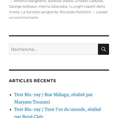
le
Étiquettes
Antonio Margheriti
,
Barbara Steele
,
Ernesto Gastaldi
,
George Ardisson
,
Halina Zalewska
,
I Lunghi capelli della
morte
,
La Sorcière sanglante
,
Riccardo Pallottini
Laisser
sur
un commentaire
Test
Blu-
ray
/
La
RE
Recherche
Sorcière
pour :
sanglante,
réalisé
par
Antonio
Margheriti
ARTICLES RÉCENTS
Test Blu-ray / Rue Málaga, réalisé par
Maryam Touzani
Test Blu-ray / Tout l’or du monde, réalisé
par René Clair