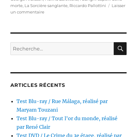
morte
,
La Sorcière sanglante
,
Riccardo Pallottini
Laisser
sur
un commentaire
Test
Blu-
ray
/
La
RE
Recherche
Sorcière
pour :
sanglante,
réalisé
par
Antonio
Margheriti
ARTICLES RÉCENTS
Test Blu-ray / Rue Málaga, réalisé par
Maryam Touzani
Test Blu-ray / Tout l’or du monde, réalisé
par René Clair
Test DVD / Le Crime du 3e étage, réalisé par