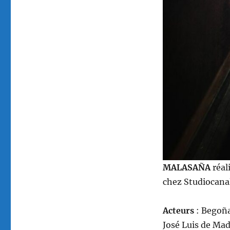
MALASAÑA
réal
chez Studiocanal
Acteurs
: Begoña
José Luis de Mad