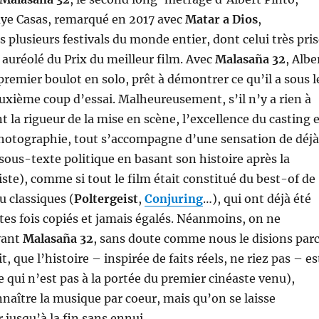
aye Casas, remarqué en 2017 avec
Matar a Dios
,
plusieurs festivals du monde entier, dont celui très pris
a auréolé du Prix du meilleur film. Avec
Malasaña 32
, Albe
premier boulot en solo, prêt à démontrer ce qu’il a sous l
uxième coup d’essai. Malheureusement, s’il n’y a rien à
t la rigueur de la mise en scène, l’excellence du casting 
photographie, tout s’accompagne d’une sensation de déj
 sous-texte politique en basant son histoire après la
iste), comme si tout le film était constitué du best-of de
u classiques (
Poltergeist
,
Conjuring
…), qui ont déjà été
es fois copiés et jamais égalés. Néanmoins, on ne
vant
Malasaña 32
, sans doute comme nous le disions par
it, que l’histoire – inspirée de faits réels, ne riez pas – es
e qui n’est pas à la portée du premier cinéaste venu),
naître la musique par coeur, mais qu’on se laisse
 jusqu’à la fin sans ennui.