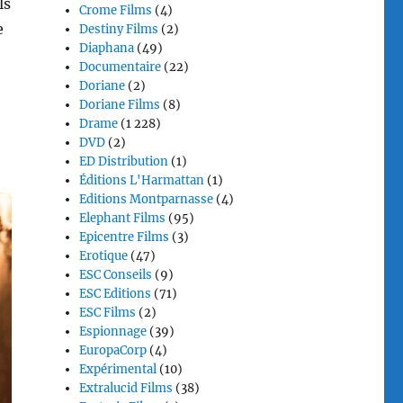
ls
Crome Films
(4)
e
Destiny Films
(2)
Diaphana
(49)
Documentaire
(22)
Doriane
(2)
Doriane Films
(8)
Drame
(1 228)
DVD
(2)
ED Distribution
(1)
Éditions L'Harmattan
(1)
Editions Montparnasse
(4)
Elephant Films
(95)
Epicentre Films
(3)
Erotique
(47)
ESC Conseils
(9)
ESC Editions
(71)
ESC Films
(2)
Espionnage
(39)
EuropaCorp
(4)
Expérimental
(10)
Extralucid Films
(38)