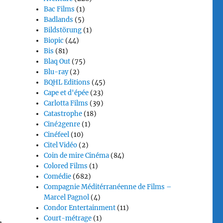
Bac Films
(1)
Badlands
(5)
Bildstörung
(1)
Biopic
(44)
Bis
(81)
Blaq Out
(75)
Blu-ray
(2)
BQHL Editions
(45)
Cape et d'épée
(23)
Carlotta Films
(39)
Catastrophe
(18)
Ciné2genre
(1)
Cinéfeel
(10)
Citel Vidéo
(2)
Coin de mire Cinéma
(84)
Colored Films
(1)
Comédie
(682)
Compagnie Méditérranéenne de Films –
Marcel Pagnol
(4)
Condor Entertainment
(11)
Court-métrage
(1)