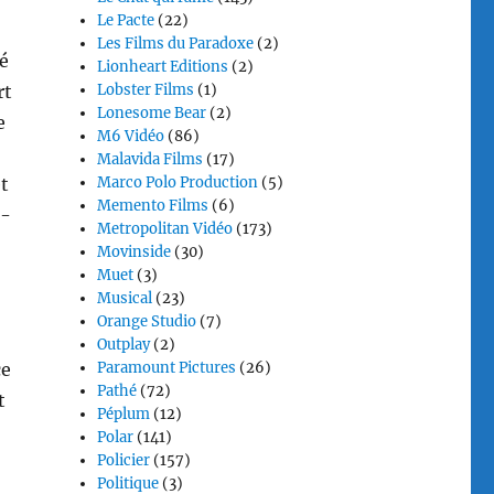
Le Pacte
(22)
Les Films du Paradoxe
(2)
é
Lionheart Editions
(2)
Lobster Films
(1)
rt
Lonesome Bear
(2)
e
M6 Vidéo
(86)
Malavida Films
(17)
Marco Polo Production
(5)
et
Memento Films
(6)
à-
Metropolitan Vidéo
(173)
Movinside
(30)
Muet
(3)
Musical
(23)
Orange Studio
(7)
Outplay
(2)
Paramount Pictures
(26)
ce
Pathé
(72)
t
Péplum
(12)
Polar
(141)
Policier
(157)
Politique
(3)