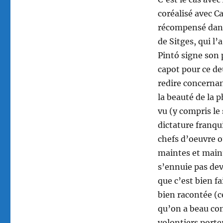
coréalisé avec C
récompensé dans 
de Sitges, qui l’
Pintó signe son 
capot pour ce de
redire concernan
la beauté de la 
vu (y compris le
dictature franqu
chefs d’oeuvre o
maintes et maint
s’ennuie pas de
que c’est bien fa
bien racontée (c
qu’on a beau con
volontiers porter