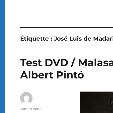
Étiquette :
José Luis de Madar
Test DVD / Malasa
Albert Pintó
Auteur
JamesDomb