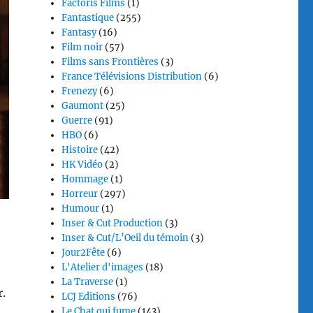
Factoris Films
(1)
Fantastique
(255)
Fantasy
(16)
Film noir
(57)
Films sans Frontières
(3)
France Télévisions Distribution
(6)
Frenezy
(6)
Gaumont
(25)
Guerre
(91)
HBO
(6)
Histoire
(42)
HK Vidéo
(2)
Hommage
(1)
Horreur
(297)
Humour
(1)
e
Inser & Cut Production
(3)
Inser & Cut/L’Oeil du témoin
(3)
Jour2Fête
(6)
L'Atelier d'images
(18)
La Traverse
(1)
r.
LCJ Editions
(76)
Le Chat qui fume
(143)