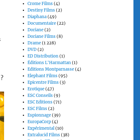
Crome Films
(4)
Destiny Films
(2)
Diaphana
(49)
Documentaire
(22)
Doriane
(2)
Doriane Films
(8)
s
Drame
(1 228)
DVD
(2)
ED Distribution
(1)
Éditions L'Harmattan
(1)
Editions Montparnasse
(4)
Elephant Films
(95)
 ?
Epicentre Films
(3)
Erotique
(47)
ESC Conseils
(9)
ESC Editions
(71)
ESC Films
(2)
Espionnage
(39)
EuropaCorp
(4)
Expérimental
(10)
Extralucid Films
(38)