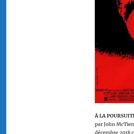
Rouge,
réalisé
par
John
McTiernan
À LA POURSUITE
par John McTie
décembre
201
8
c