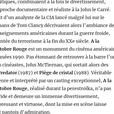
litiques, combinaient à la fois le divertissement,
proche documentaire et réaliste à la John le Carré.
it d’un analyste de la CIA lancé malgré lui sur le
omans de Tom Clancy décrivaient alors l’ambiance d
seignements américaines durant la guerre froide,
ntée du terrorisme à la fin du XXe siècle.
A la
ctobre Rouge
est un monument du cinéma américai
nnées 1990. Pas étonnant de retrouver à la barre l’u
 cinéastes, John McTiernan, qui sortait alors des
redator
(1987) et
Piège de cristal
(1988). Véritable
enre et interprété par un casting exceptionnel,
A la
ctobre
Rouge
, réalisé durant la perestroïka, n’a pas
 ride et demeure un immense divertissement,
pressant et virtuose, dont la mise en scène laisse
t pantois d’admiration.