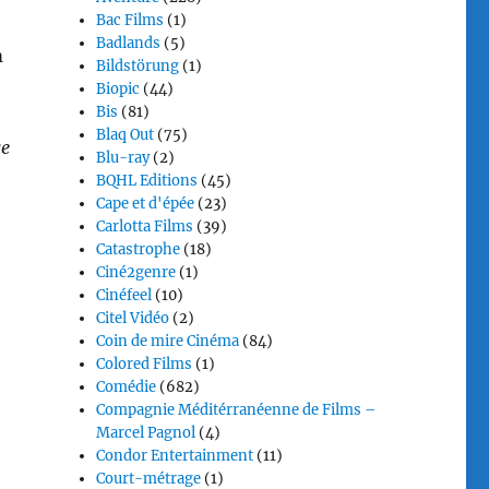
Bac Films
(1)
Badlands
(5)
m
Bildstörung
(1)
Biopic
(44)
Bis
(81)
Blaq Out
(75)
ge
Blu-ray
(2)
BQHL Editions
(45)
Cape et d'épée
(23)
Carlotta Films
(39)
Catastrophe
(18)
Ciné2genre
(1)
Cinéfeel
(10)
Citel Vidéo
(2)
Coin de mire Cinéma
(84)
Colored Films
(1)
Comédie
(682)
Compagnie Méditérranéenne de Films –
Marcel Pagnol
(4)
Condor Entertainment
(11)
Court-métrage
(1)