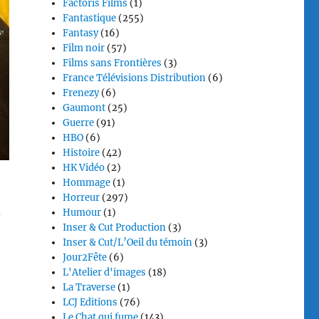
Factoris Films
(1)
Fantastique
(255)
Fantasy
(16)
Film noir
(57)
Films sans Frontières
(3)
France Télévisions Distribution
(6)
Frenezy
(6)
Gaumont
(25)
Guerre
(91)
HBO
(6)
Histoire
(42)
HK Vidéo
(2)
Hommage
(1)
Horreur
(297)
-
Humour
(1)
Inser & Cut Production
(3)
Inser & Cut/L’Oeil du témoin
(3)
Jour2Fête
(6)
L'Atelier d'images
(18)
La Traverse
(1)
LCJ Editions
(76)
Le Chat qui fume
(143)