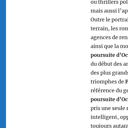
ou thrillers po
mais aussi l’ap
Outre le portra
terrain, les r
agences de ren
ainsi que la mo
poursuite d’O
du début des a
des plus grands
triomphes de
P
référence du g
poursuite d’O
pris une seule
intelligent, op
toujours autan