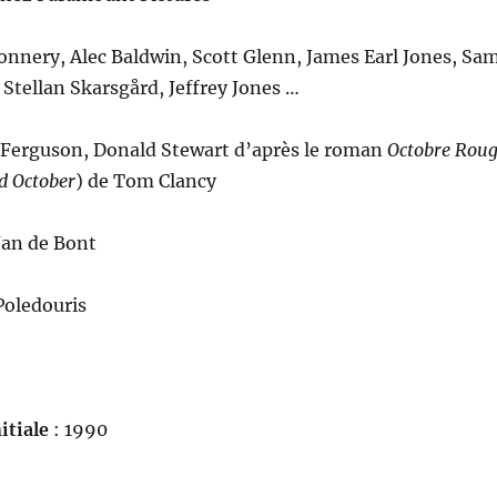
onnery, Alec Baldwin, Scott Glenn, James Earl Jones, Sa
, Stellan Skarsgård, Jeffrey Jones …
 Ferguson, Donald Stewart d’après le roman
Octobre Rou
d October
) de Tom Clancy
Jan de Bont
 Poledouris
itiale
: 1990