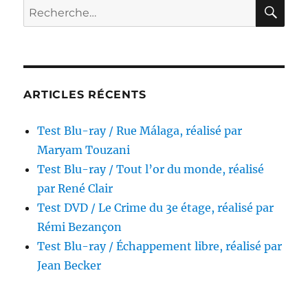
Valeur
RE
Recherche
sentimentale,
pour :
réalisé
par
Joachim
Trier
ARTICLES RÉCENTS
Test Blu-ray / Rue Málaga, réalisé par
Maryam Touzani
Test Blu-ray / Tout l’or du monde, réalisé
par René Clair
Test DVD / Le Crime du 3e étage, réalisé par
Rémi Bezançon
Test Blu-ray / Échappement libre, réalisé par
Jean Becker