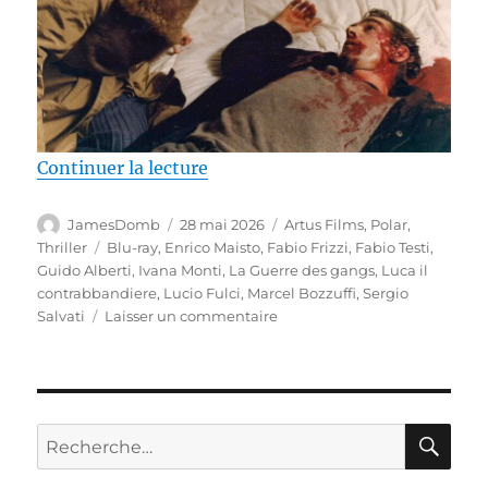
de « Test Blu-ray / La Guerre des
Continuer la lecture
Auteur
Publié
Catégories
JamesDomb
28 mai 2026
Artus Films
,
Polar
,
le
Étiquettes
Thriller
Blu-ray
,
Enrico Maisto
,
Fabio Frizzi
,
Fabio Testi
,
Guido Alberti
,
Ivana Monti
,
La Guerre des gangs
,
Luca il
contrabbandiere
,
Lucio Fulci
,
Marcel Bozzuffi
,
Sergio
sur
Salvati
Laisser un commentaire
Test
Blu-
ray
/
La
RE
Recherche
Guerre
pour :
des