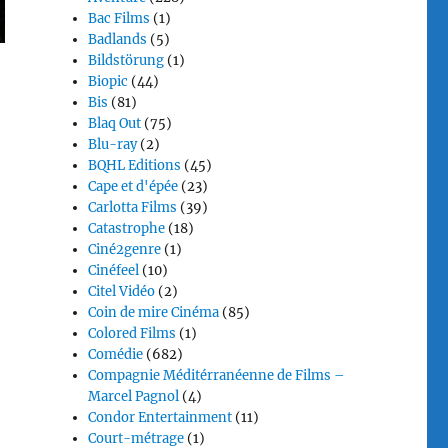
Bac Films
(1)
Badlands
(5)
Bildstörung
(1)
Biopic
(44)
Bis
(81)
Blaq Out
(75)
Blu-ray
(2)
BQHL Editions
(45)
Cape et d'épée
(23)
Carlotta Films
(39)
Catastrophe
(18)
Ciné2genre
(1)
Cinéfeel
(10)
Citel Vidéo
(2)
Coin de mire Cinéma
(85)
Colored Films
(1)
Comédie
(682)
Compagnie Méditérranéenne de Films –
Marcel Pagnol
(4)
Condor Entertainment
(11)
Court-métrage
(1)