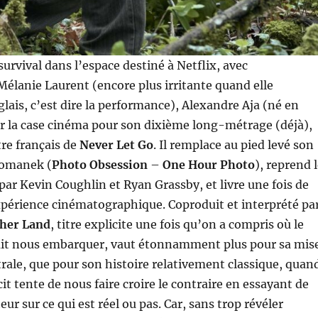
 survival dans l’espace destiné à Netflix, avec
Mélanie Laurent (encore plus irritante quand elle
lais, c’est dire la performance), Alexandre Aja (né en
r la case cinéma pour son dixième long-métrage (déjà),
itre français de
Never Let Go
. Il remplace au pied levé son
Romanek (
Photo Obsession
–
One Hour Photo
), reprend 
 par Kevin Coughlin et Ryan Grassby, et livre une fois de
xpérience cinématographique. Coproduit et interprété pa
her Land
, titre explicite une fois qu’on a compris où le
lait nous embarquer, vaut étonnamment plus pour sa mis
rale, que pour son histoire relativement classique, quan
it tente de nous faire croire le contraire en essayant de
eur sur ce qui est réel ou pas. Car, sans trop révéler