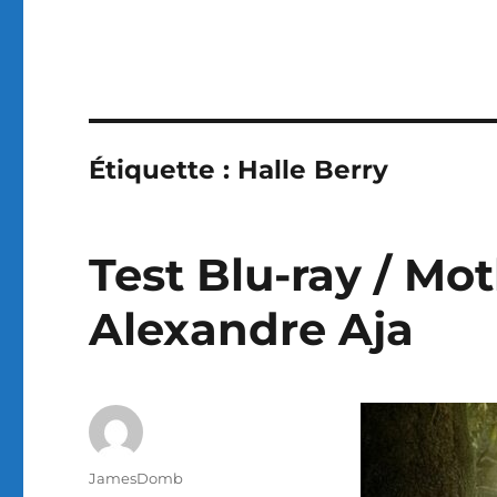
Étiquette :
Halle Berry
Test Blu-ray / Mot
Alexandre Aja
Auteur
JamesDomb