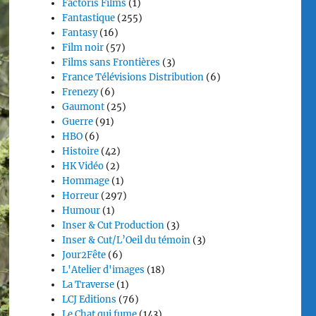
Factoris Films
(1)
Fantastique
(255)
Fantasy
(16)
Film noir
(57)
Films sans Frontières
(3)
France Télévisions Distribution
(6)
Frenezy
(6)
Gaumont
(25)
Guerre
(91)
HBO
(6)
Histoire
(42)
HK Vidéo
(2)
Hommage
(1)
Horreur
(297)
Humour
(1)
Inser & Cut Production
(3)
Inser & Cut/L’Oeil du témoin
(3)
Jour2Fête
(6)
L'Atelier d'images
(18)
La Traverse
(1)
LCJ Editions
(76)
Le Chat qui fume
(143)