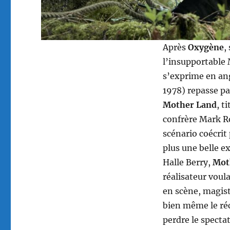
Après
Oxygène
,
l’insupportable 
s’exprime en ang
1978) repasse pa
Mother Land
, t
confrère Mark 
scénario coécrit
plus une belle e
Halle Berry,
Mot
réalisateur vou
en scène, magist
bien même le réc
perdre le spectat