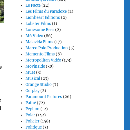
Le Pacte
(22)
Les Films du Paradoxe
(2)
Lionheart Editions
(2)
Lobster Films
(1)
Lonesome Bear
(2)
M6 Vidéo
(86)
Malavida Films
(17)
Marco Polo Production
(5)
Memento Films
(6)
Metropolitan Vidéo
(173)
Movinside
(30)
le
Muet
(3)
Musical
(23)
r
Orange Studio
(7)
Outplay
(2)
Paramount Pictures
(26)
e
Pathé
(72)
d
Péplum
(12)
Polar
(142)
Policier
(158)
Politique
(3)