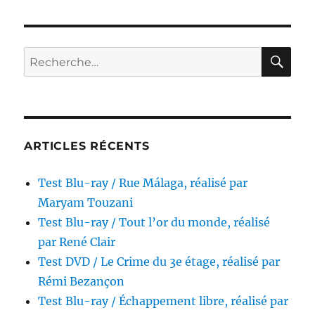
Blu-
ray
/
La
RE
Recherche
Ville
pour :
dorée,
réalisé
par
Veit
Harlan
ARTICLES RÉCENTS
Test Blu-ray / Rue Málaga, réalisé par
Maryam Touzani
Test Blu-ray / Tout l’or du monde, réalisé
par René Clair
Test DVD / Le Crime du 3e étage, réalisé par
Rémi Bezançon
Test Blu-ray / Échappement libre, réalisé par