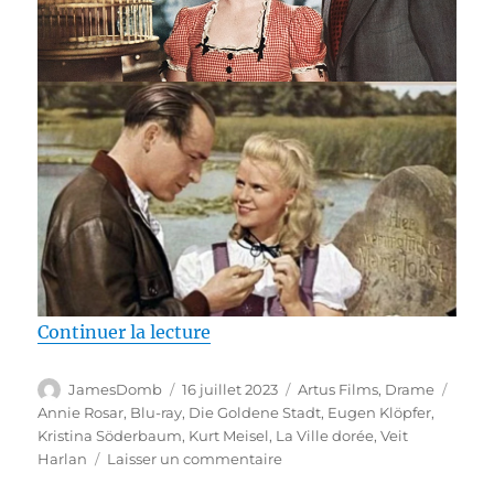
de « Test Blu-ray / La Ville dorée
Continuer la lecture
Auteur
Publié
Catégories
Étiqu
JamesDomb
16 juillet 2023
Artus Films
,
Drame
le
Annie Rosar
,
Blu-ray
,
Die Goldene Stadt
,
Eugen Klöpfer
,
Kristina Söderbaum
,
Kurt Meisel
,
La Ville dorée
,
Veit
sur
Harlan
Laisser un commentaire
Test