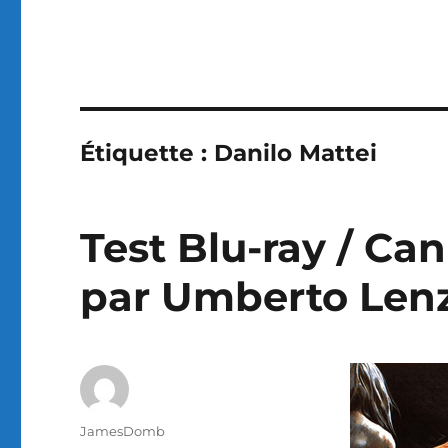
Étiquette :
Danilo Mattei
Test Blu-ray / Can
par Umberto Lenz
Auteur
JamesDomb