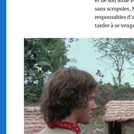
et de son amie P
sans scrupules, 
responsables d’a
tarder à se veng