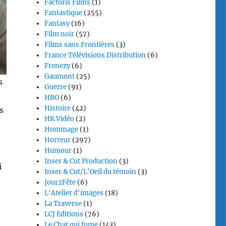
Factoris Films
(1)
Fantastique
(255)
Fantasy
(16)
Film noir
(57)
Films sans Frontières
(3)
France Télévisions Distribution
(6)
Frenezy
(6)
Gaumont
(25)
s
Guerre
(91)
HBO
(6)
Histoire
(42)
s
HK Vidéo
(2)
Hommage
(1)
Horreur
(297)
Humour
(1)
Inser & Cut Production
(3)
i
Inser & Cut/L’Oeil du témoin
(3)
Jour2Fête
(6)
L'Atelier d'images
(18)
La Traverse
(1)
LCJ Editions
(76)
Le Chat qui fume
(143)