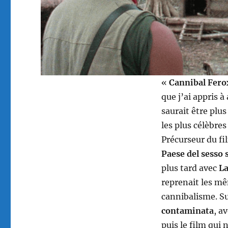
«
Cannibal Fero
que j’ai appris à
saurait être plu
les plus célèbre
Précurseur du fi
Paese del sesso 
plus tard avec
La
reprenait les mê
cannibalisme. S
contaminata
, a
puis le film qui