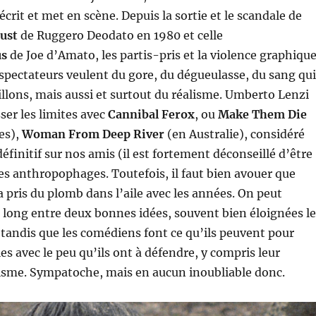
l écrit et met en scène. Depuis la sortie et le scandale de
ust
de Ruggero Deodato en 1980 et celle
us
de Joe d’Amato, les partis-pris et la violence graphiqu
spectateurs veulent du gore, du dégueulasse, du sang qui
illons, mais aussi et surtout du réalisme. Umberto Lenzi
ser les limites avec
Cannibal Ferox
, ou
Make Them Die
es),
Woman From Deep River
(en Australie), considéré
finitif sur nos amis (il est fortement déconseillé d’être
es anthropophages. Toutefois, il faut bien avouer que
 pris du plomb dans l’aile avec les années. On peut
 long entre deux bonnes idées, souvent bien éloignées le
 tandis que les comédiens font ce qu’ils peuvent pour
es avec le peu qu’ils ont à défendre, y compris leur
sme. Sympatoche, mais en aucun inoubliable donc.