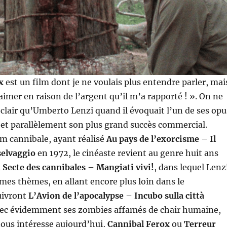
x
est un film dont je ne voulais plus entendre parler, mai
 aimer en raison de l’argent qu’il m’a rapporté ! ». On ne
s clair qu’Umberto Lenzi quand il évoquait l’un de ses opu
s et parallèlement son plus grand succès commercial.
lm cannibale, ayant réalisé
Au pays de l’exorcisme
–
Il
selvaggio
en 1972, le cinéaste revient au genre huit ans
 Secte des cannibales
–
Mangiati vivi!
, dans lequel Lenz
mes thèmes, en allant encore plus loin dans le
uivront
L’Avion de l’apocalypse
–
Incubo sulla città
vec évidemment ses zombies affamés de chair humaine,
 nous intéresse aujourd’hui,
Cannibal Ferox
ou
Terreur