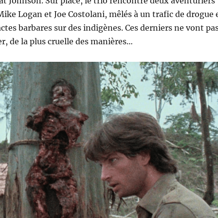
at Johnson. Sur place, le trio rencontre deux aventuriers
Mike Logan et Joe Costolani, mêlés à un trafic de drogue 
ctes barbares sur des indigènes. Ces derniers ne vont pa
er, de la plus cruelle des manières…