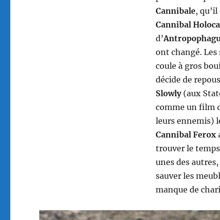
Cannibale
, qu’i
Cannibal Holoca
d’
Antropophag
ont changé. Les 
coule à gros bou
décide de repous
Slowly
(aux Stat
comme un film dé
leurs ennemis) l
Cannibal Ferox
a
trouver le temps
unes des autres,
sauver les meubl
manque de chari