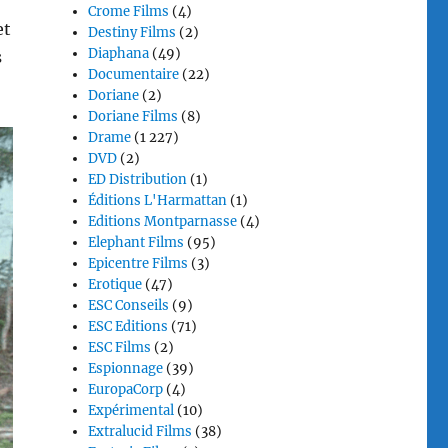
Crome Films
(4)
et
Destiny Films
(2)
Diaphana
(49)
s
Documentaire
(22)
Doriane
(2)
Doriane Films
(8)
Drame
(1 227)
DVD
(2)
ED Distribution
(1)
Éditions L'Harmattan
(1)
Editions Montparnasse
(4)
Elephant Films
(95)
Epicentre Films
(3)
Erotique
(47)
ESC Conseils
(9)
ESC Editions
(71)
ESC Films
(2)
Espionnage
(39)
EuropaCorp
(4)
Expérimental
(10)
Extralucid Films
(38)