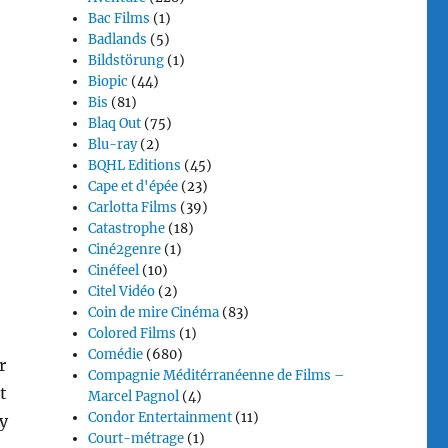
Bac Films
(1)
Badlands
(5)
Bildstörung
(1)
Biopic
(44)
Bis
(81)
Blaq Out
(75)
Blu-ray
(2)
BQHL Editions
(45)
Cape et d'épée
(23)
Carlotta Films
(39)
Catastrophe
(18)
Ciné2genre
(1)
Cinéfeel
(10)
Citel Vidéo
(2)
Coin de mire Cinéma
(83)
Colored Films
(1)
Comédie
(680)
r
Compagnie Méditérranéenne de Films –
t
Marcel Pagnol
(4)
Condor Entertainment
(11)
y
Court-métrage
(1)