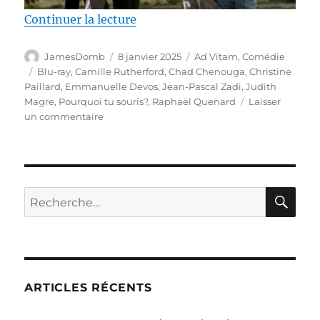
de « Test Blu-ray / Pourquoi tu 
Continuer la lecture
Auteur
Publié
Catégories
JamesDomb
8 janvier 2025
Ad Vitam
,
Comédie
le
Étiquettes
Blu-ray
,
Camille Rutherford
,
Chad Chenouga
,
Christine
Paillard
,
Emmanuelle Devos
,
Jean-Pascal Zadi
,
Judith
Magre
,
Pourquoi tu souris?
,
Raphaël Quenard
Laisser
sur
un commentaire
Test
Blu-
ray
/
Pourquoi
RE
Recherche
tu
pour :
souris?,
réalisé
par
Chad
Chenouga
ARTICLES RÉCENTS
&
Christine