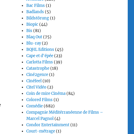
Bac Films
(1)
Badlands
(5)
Bildstörung
(1)
Biopic
(44)
Bis
(81)
Blaq Out
(75)
Blu-ray
(2)
BQHL Editions
(45)
Cape et d'épée
(23)
Carlotta Films
(39)
Catastrophe
(18)
Ciné2genre
(1)
Cinéfeel
(10)
Citel Vidéo
(2)
Coin de mire Cinéma
(84)
Colored Films
(1)
e
Comédie
(682)
Compagnie Méditérranéenne de Films –
Marcel Pagnol
(4)
Condor Entertainment
(11)
Court-métrage
(1)