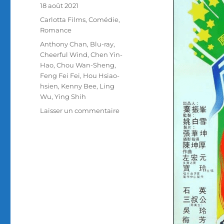
Publié
18 août 2021
le
Catégories
Carlotta Films
,
Comédie
,
Romance
Étiquettes
Anthony Chan
,
Blu-ray
,
Cheerful Wind
,
Chen Yin-
Hao
,
Chou Wan-Sheng
,
Feng Fei Fei
,
Hou Hsiao-
hsien
,
Kenny Bee
,
Ling
Wu
,
Ying Shih
sur
Laisser un commentaire
Test
Blu-
ray
/
Cheerful
Wind,
réalisé
par
Hou
Hsiao-