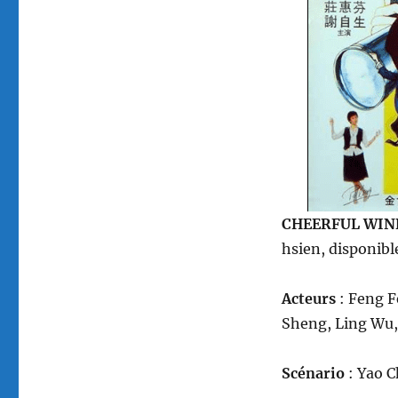
hsien
CHEERFUL WIND
hsien, disponibl
Acteurs
: Feng F
Sheng, Ling Wu
Scénario
: Yao 