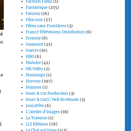
Factoris Films
(1)
Fantastique
(255)
Fantasy
(16)
Film noir
(57)
Films sans Frontières
(3)
France Télévisions Distribution
(6)
é
Frenezy
(6)
et
Gaumont
(25)
Guerre
(91)
HBO
(6)
Histoire
(42)
HK Vidéo
(2)
ne
Hommage
(1)
Horreur
(297)
Humour
(1)
t
Inser & Cut Production
(3)
Inser & Cut/L’Oeil du témoin
(3)
Jour2Fête
(6)
L'Atelier d'images
(18)
La Traverse
(1)
i
LCJ Editions
(76)
Le Chat qui fume
(143)