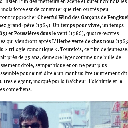
o-hsien l’un des metteurs en scène et auteur chinois les
 mais force est de constater que rien ou très peu
ront rapprocher
Cheerful Wind
des
Garçons de Fengkue
hez grand-père
(1984),
Un temps pour vivre, un temps
85) et
Poussières dans le vent
(1986), quatre œuvres
es qui viendront après
L’Herbe verte de chez nous
(1983
la « trilogie romantique ». Toutefois, ce film de jeunesse
it près de 35 ans, demeure léger comme une bulle de
issement drôle, sympathique et on ne peut plus
essemble pour ainsi dire à un manhua live (autrement dit
 très élégant, marqué par la fraîcheur, l’alchimie et la
ses comédiens.