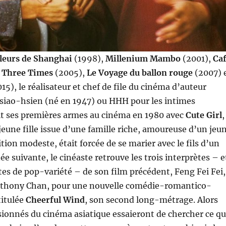
leurs de Shanghai
(1998),
Millenium Mambo
(2001),
Caf
,
Three Times
(2005),
Le Voyage du ballon rouge
(2007) 
15), le réalisateur et chef de file du cinéma d’auteur
siao-hsien (né en 1947) ou HHH pour les intimes
ait ses premières armes au cinéma en 1980 avec
Cute Girl
,
jeune fille issue d’une famille riche, amoureuse d’un jeu
on modeste, était forcée de se marier avec le fils d’un
ée suivante, le cinéaste retrouve les trois interprètes – e
stes de pop-variété – de son film précédent, Feng Fei Fei,
thony Chan, pour une nouvelle comédie-romantico-
titulée
Cheerful Wind
, son second long-métrage. Alors
ssionnés du cinéma asiatique essaieront de chercher ce qu