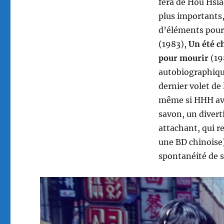
fera de Hou Hsia
plus importants,
d’éléments pour
(1983),
Un été c
pour mourir
(19
autobiographiqu
dernier volet de 
même si HHH ava
savon, un divert
attachant, qui r
une BD chinoise),
spontanéité de 