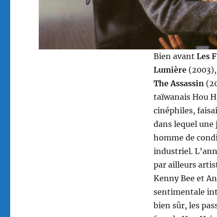
Bien avant
Les F
Lumière
(2003)
The Assassin
(20
taïwanais Hou H
cinéphiles, fais
dans lequel une 
homme de conditi
industriel. L’ann
par ailleurs arti
Kenny Bee et An
sentimentale in
bien sûr, les pa