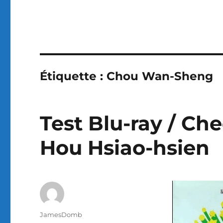
Étiquette :
Chou Wan-Sheng
Test Blu-ray / Che
Hou Hsiao-hsien
Auteur
JamesDomb