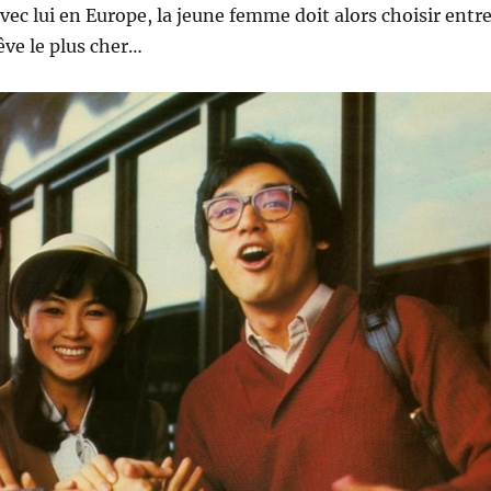
ec lui en Europe, la jeune femme doit alors choisir entr
êve le plus cher…