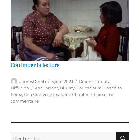
de « Test Blu-ray / Cría cuervos,
Continuer la lecture
Auteur
Publié
Catégories
JamesDomb
5 juin 2023
Drame
,
Tamasa
le
Étiquettes
Diffusion
Ana Torrent
,
Blu-ray
,
Carlos Saura
,
Conchita
Pérez
,
Cria Cuervos
,
Geraldine Chaplin
Laisser un
sur
commentaire
Test
Blu-
ray
/
Cría
RE
Recherche