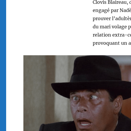
Clovis Blaireau,
engagé par Nadèg
prouver l’adultèr
du mari volage 
relation extra-c
provoquant un a