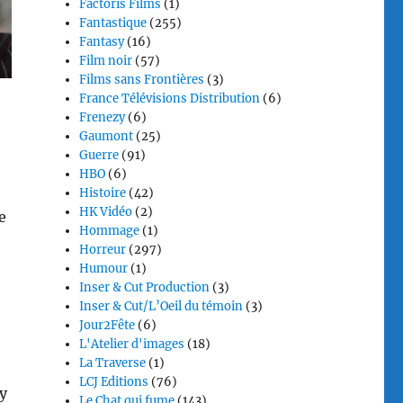
Factoris Films
(1)
Fantastique
(255)
Fantasy
(16)
Film noir
(57)
Films sans Frontières
(3)
France Télévisions Distribution
(6)
Frenezy
(6)
Gaumont
(25)
Guerre
(91)
HBO
(6)
Histoire
(42)
HK Vidéo
(2)
e
Hommage
(1)
Horreur
(297)
Humour
(1)
Inser & Cut Production
(3)
Inser & Cut/L’Oeil du témoin
(3)
Jour2Fête
(6)
L'Atelier d'images
(18)
La Traverse
(1)
LCJ Editions
(76)
y
Le Chat qui fume
(143)