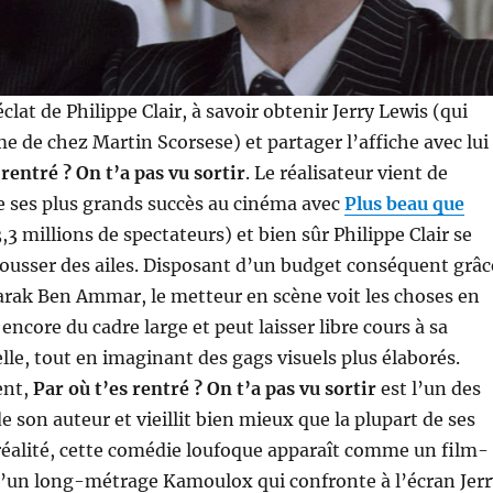
clat de Philippe Clair, à savoir obtenir Jerry Lewis (qui
e de chez Martin Scorsese) et partager l’affiche avec lui
 rentré ? On t’a pas vu sortir
. Le réalisateur vient de
e ses plus grands succès au cinéma avec
Plus beau que
,3 millions de spectateurs) et bien sûr Philippe Clair se
ousser des ailes. Disposant d’un budget conséquent grâc
arak Ben Ammar, le metteur en scène voit les choses en
encore du cadre large et peut laisser libre cours à sa
elle, tout en imaginant des gags visuels plus élaborés.
ent,
Par où t’es rentré ? On t’a pas vu sortir
est l’un des
e son auteur et vieillit bien mieux que la plupart de ses
réalité, cette comédie loufoque apparaît comme un film-
un long-métrage Kamoulox qui confronte à l’écran Jerr