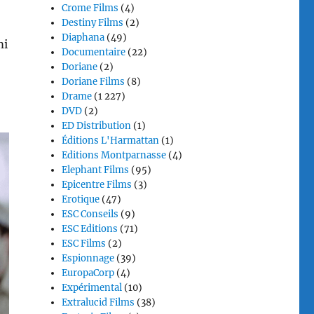
Crome Films
(4)
Destiny Films
(2)
Diaphana
(49)
mi
Documentaire
(22)
Doriane
(2)
Doriane Films
(8)
Drame
(1 227)
DVD
(2)
ED Distribution
(1)
Éditions L'Harmattan
(1)
Editions Montparnasse
(4)
Elephant Films
(95)
Epicentre Films
(3)
Erotique
(47)
ESC Conseils
(9)
ESC Editions
(71)
ESC Films
(2)
Espionnage
(39)
EuropaCorp
(4)
Expérimental
(10)
Extralucid Films
(38)