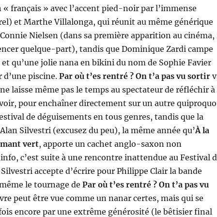
 « français » avec l’accent pied-noir par l’immense
el) et Marthe Villalonga, qui réunit au même générique
 Connie Nielsen (dans sa première apparition au cinéma, 
ncer quelque-part), tandis que Dominique Zardi campe
 et qu’une jolie nana en bikini du nom de Sophie Favier
 d’une piscine.
Par où t’es rentré ? On t’a pas vu sortir
v
, ne laisse même pas le temps au spectateur de réfléchir à
e voir, pour enchaîner directement sur un autre quiproquo
festival de déguisements en tous genres, tandis que la
 Alan Silvestri (excusez du peu), la même année qu’
À la
amant vert
, apporte un cachet anglo-saxon non
 info, c’est suite à une rencontre inattendue au Festival 
Silvestri accepte d’écrire pour Philippe Clair la bande
t même le tournage de
Par où t’es rentré ? On t’a pas vu
uvre peut être vue comme un nanar certes, mais qui se
ois encore par une extrême générosité (le bêtisier final