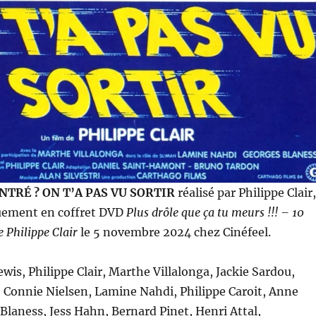
NTRÉ ? ON T’A PAS VU SORTIR
réalisé par Philippe Clair,
uement en coffret DVD
Plus drôle que ça tu meurs !!! – 10
e Philippe Clair
le 5 novembre 2024 chez Cinéfeel.
ewis, Philippe Clair, Marthe Villalonga, Jackie Sardou,
i, Connie Nielsen, Lamine Nahdi, Philippe Caroit, Anne
Blaness, Jess Hahn, Bernard Pinet, Henri Attal,