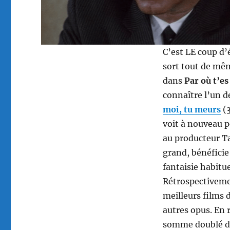
C’est LE coup d’é
sort tout de mêm
dans
Par où t’es
connaître l’un d
moi, tu meurs
(3
voit à nouveau p
au producteur T
grand, bénéficie 
fantaisie habitu
Rétrospectivem
meilleurs films d
autres opus. En 
somme doublé d’