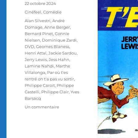
Publié
22 octobre 2024
le
Catégories
Cinéfeel
,
Comédie
Étiquettes
Alan Silvestri
,
André
Domage
,
Anne Berger
,
Bernard Pinet
,
Connie
Nielsen
,
Dominique Zardi
,
DVD
,
Geornes Blaness
,
Henri Attal
,
Jackie Sardou
,
Jerry Lewis
,
Jess Hahn
,
Lamine Nahdi
,
Marthe
Villalonga
,
Par où t'es
rentré on t'a pas vu sortir
,
Philippe Caroit
,
Philippe
Castelli
,
Philippe Clair
,
Yves
Barsacq
sur
Un commentaire
Test
DVD
/
Par