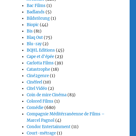
Bac Films
(1)
Badlands
(5)
Bildstörung
(1)
Biopic
(44)
Bis
(81)
Blaq Out
(75)
Blu-ray
(2)
BQHL Editions
(45)
Cape et d'épée
(23)
Carlotta Films
(39)
Catastrophe
(18)
Ciné2genre
(1)
Cinéfeel
(10)
Citel Vidéo
(2)
Coin de mire Cinéma
(83)
Colored Films
(1)
Comédie
(680)
Compagnie Méditérranéenne de Films –
Marcel Pagnol
(4)
Condor Entertainment
(11)
Court-métrage
(1)