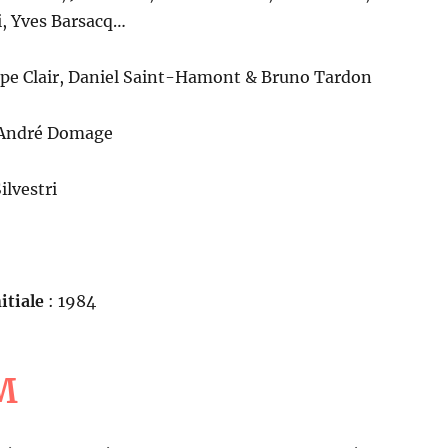
, Yves Barsacq…
ppe Clair, Daniel Saint-Hamont & Bruno Tardon
André Domage
ilvestri
itiale
: 1984
M