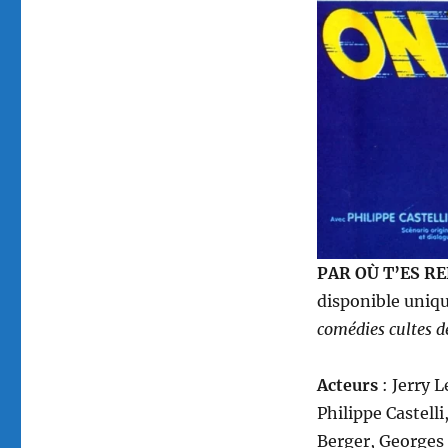
où
t’es
rentré
?
On
t’a
pas
vu
sortir,
réalisé
par
Philippe
Clair
PAR OÙ T’ES RE
disponible uniq
comédies cultes d
Acteurs
: Jerry L
Philippe Castell
Berger, Georges 