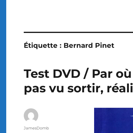
Étiquette :
Bernard Pinet
Test DVD / Par où 
pas vu sortir, réal
Auteur
JamesDomb