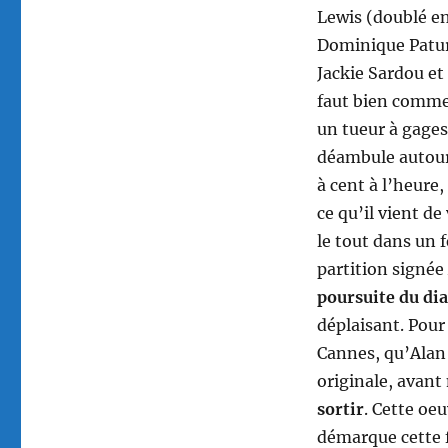
Lewis (doublé en
Dominique Patur
Jackie Sardou et
faut bien comme
un tueur à gages
déambule autour
à cent à l’heure
ce qu’il vient d
le tout dans un 
partition signée
poursuite du di
déplaisant. Pour
Cannes, qu’Alan 
originale, avan
sortir
. Cette oe
démarque cette f