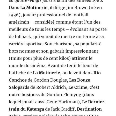
en quatre-vingts jours
à la fin des années 1980.
Dans
La Mutinerie
, il dirige Jim Brown (né en
1936), joueur professionnel de football
américain – considéré comme étant l’un des
meilleurs de tous les temps – évoluant au poste
de fullback, qui venait de mettre un terme à sa
carrière sportive. Son charisme, sa popularité
hors normes et son gabarit impressionnant
(1m88 pour plus de cent kilos) attirent le
monde du cinéma. Avant de tenir le haut de
l’affiche de
La Mutinerie
, on le voit dans
Rio
Conchos
de Gordon Douglas,
Les Douze
Salopards
de Robert Aldrich,
Le Crime, c’est
notre business
de Gordon Flemyng (dans
lequel jouait aussi Gene Hackman),
Le Dernier
train du Katanga
de Jack Cardiff,
Destination