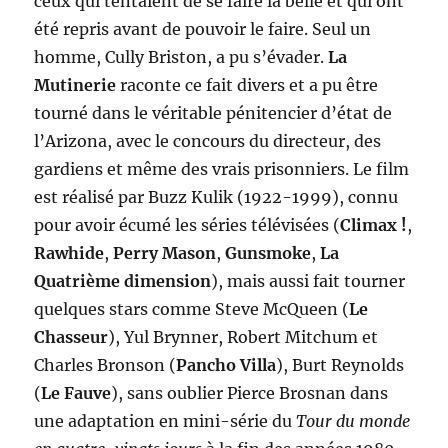
ceux qui tentaient de se faire la belle et qui ont
été repris avant de pouvoir le faire. Seul un
homme, Cully Briston, a pu s’évader.
La
Mutinerie
raconte ce fait divers et a pu être
tourné dans le véritable pénitencier d’état de
l’Arizona, avec le concours du directeur, des
gardiens et même des vrais prisonniers. Le film
est réalisé par Buzz Kulik (1922-1999), connu
pour avoir écumé les séries télévisées (
Climax !
,
Rawhide
,
Perry Mason
,
Gunsmoke
,
La
Quatrième dimension
), mais aussi fait tourner
quelques stars comme Steve McQueen (
Le
Chasseur
), Yul Brynner, Robert Mitchum et
Charles Bronson (
Pancho Villa
), Burt Reynolds
(
Le Fauve
), sans oublier Pierce Brosnan dans
une adaptation en mini-série du
Tour du monde