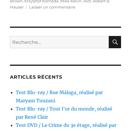
Brown
,
Krzysztof Komeda
,
Mike Kellin
,
Riot
,
Robert B.
sur
Hauser
Laisser un commentaire
Test
Blu-
ray
/
La
RE
Recherche
Mutinerie,
pour :
réalisé
par
Buzz
Kulik
ARTICLES RÉCENTS
Test Blu-ray / Rue Málaga, réalisé par
Maryam Touzani
Test Blu-ray / Tout l’or du monde, réalisé
par René Clair
Test DVD / Le Crime du 3e étage, réalisé par