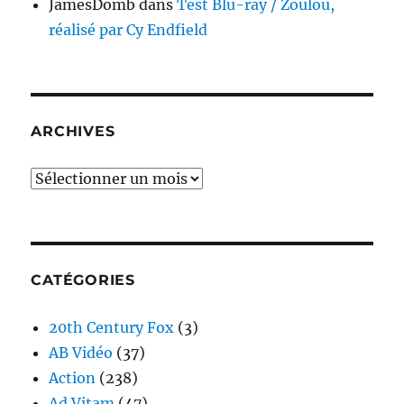
JamesDomb
dans
Test Blu-ray / Zoulou,
réalisé par Cy Endfield
ARCHIVES
Archives
CATÉGORIES
20th Century Fox
(3)
AB Vidéo
(37)
Action
(238)
Ad Vitam
(47)