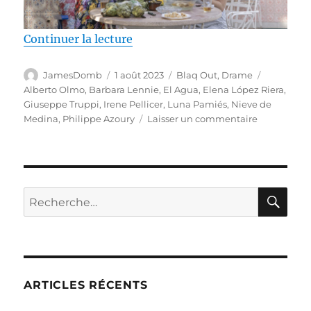
de « Test DVD / El Agua, réalisé 
Continuer la lecture
Auteur
Publié
Catégories
Étiquette
JamesDomb
1 août 2023
Blaq Out
,
Drame
le
Alberto Olmo
,
Barbara Lennie
,
El Agua
,
Elena López Riera
,
Giuseppe Truppi
,
Irene Pellicer
,
Luna Pamiés
,
Nieve de
sur
Medina
,
Philippe Azoury
Laisser un commentaire
Test
DVD
/
El
Agua,
RE
Recherche
réalisé
pour :
par
Elena
López
Riera
ARTICLES RÉCENTS