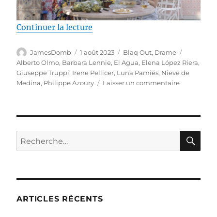
de « Test DVD / El Agua, réalisé 
Continuer la lecture
Auteur
Publié
Catégories
Étiquette
JamesDomb
1 août 2023
Blaq Out
,
Drame
le
Alberto Olmo
,
Barbara Lennie
,
El Agua
,
Elena López Riera
,
Giuseppe Truppi
,
Irene Pellicer
,
Luna Pamiés
,
Nieve de
sur
Medina
,
Philippe Azoury
Laisser un commentaire
Test
DVD
/
El
Agua,
RE
Recherche
réalisé
pour :
par
Elena
López
Riera
ARTICLES RÉCENTS