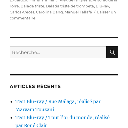
Torre
,
Balada triste
,
Balada triste de trompeta
,
Blu-ray
,
Carlos Areces
,
Carolina Bang
,
Manuel Tallafé
Laisser un
sur
commentaire
Test
Blu-
ray
/
Balada
RE
Recherche
triste,
pour :
réalisé
par
Álex
de
la
ARTICLES RÉCENTS
Iglesia
Test Blu-ray / Rue Málaga, réalisé par
Maryam Touzani
Test Blu-ray / Tout l’or du monde, réalisé
par René Clair