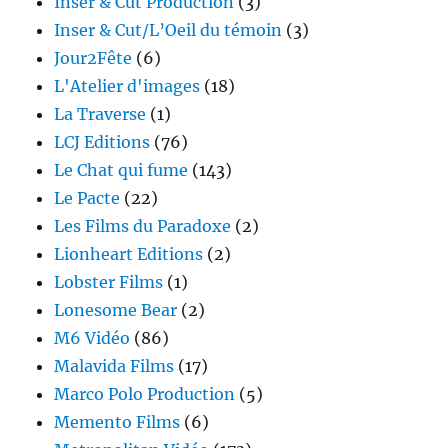
Inser & Cut Production
(3)
Inser & Cut/L’Oeil du témoin
(3)
Jour2Fête
(6)
L'Atelier d'images
(18)
La Traverse
(1)
LCJ Editions
(76)
Le Chat qui fume
(143)
Le Pacte
(22)
Les Films du Paradoxe
(2)
Lionheart Editions
(2)
Lobster Films
(1)
Lonesome Bear
(2)
M6 Vidéo
(86)
Malavida Films
(17)
Marco Polo Production
(5)
Memento Films
(6)