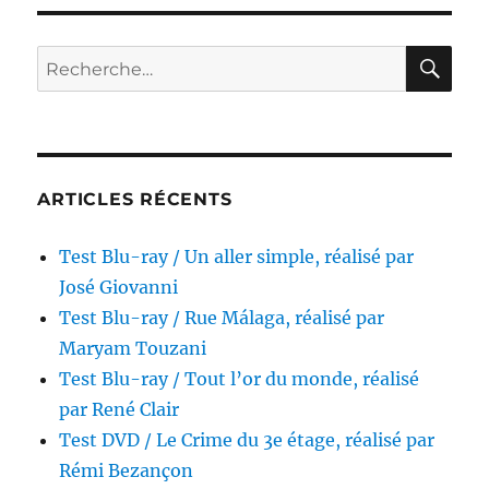
ray
/
Un
RE
Recherche
vampire
pour :
à
Brooklyn,
réalisé
par
Wes
ARTICLES RÉCENTS
Craven
Test Blu-ray / Un aller simple, réalisé par
José Giovanni
Test Blu-ray / Rue Málaga, réalisé par
Maryam Touzani
Test Blu-ray / Tout l’or du monde, réalisé
par René Clair
Test DVD / Le Crime du 3e étage, réalisé par
Rémi Bezançon